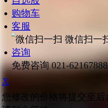
自选股
购物车
客服
微信扫一
咨询
免费咨询
021-62167888
X
您修改的价格将提交至后