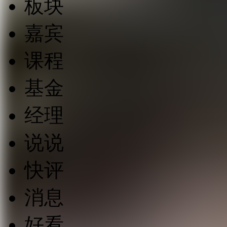
板块
嘉宾
课程
基金
经理
说说
快评
消息
好看