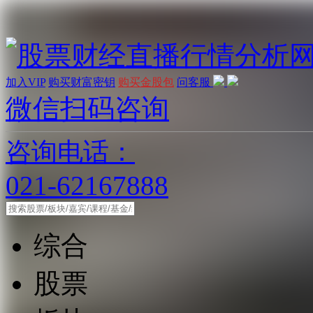
加入VIP
购买财富密钥
购买金股包
问客服
微信扫码咨询
咨询电话：
021-62167888
综合
股票