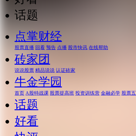
话题
点掌财经
股票直播
回看
预告
点播
股市快讯
在线帮助
砖家团
说说股票
精品说说
认证砖家
牛金学园
首页
A股特战课
股票提高班
投资训练营
金融必学
股票五
话题
好看