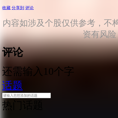
收藏
分享到
评论
内容如涉及个股仅供参考，不
资有风险
评论
还需输入10个字
话题
热门话题