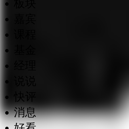
板块
嘉宾
课程
基金
经理
说说
快评
消息
好看