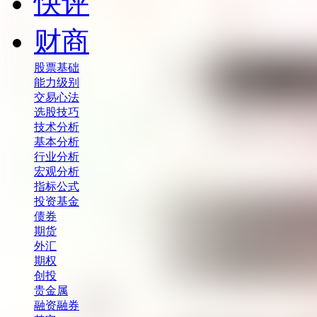
快评
财商
股票基础
能力级别
交易心法
选股技巧
技术分析
基本分析
行业分析
宏观分析
指标公式
投资基金
债券
期货
外汇
期权
创投
贵金属
融资融券