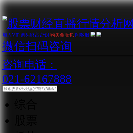
加入VIP
购买财富密钥
购买金股包
问客服
微信扫码咨询
咨询电话：
021-62167888
综合
股票