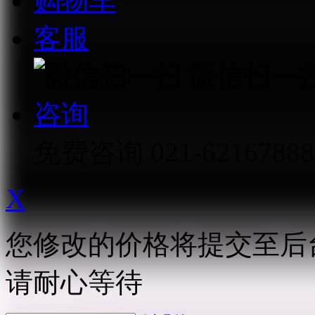
购物车
客服
微信扫一
咨询
免费咨询
021-62167888
X
您修改的价格将提交至后
请耐心等待