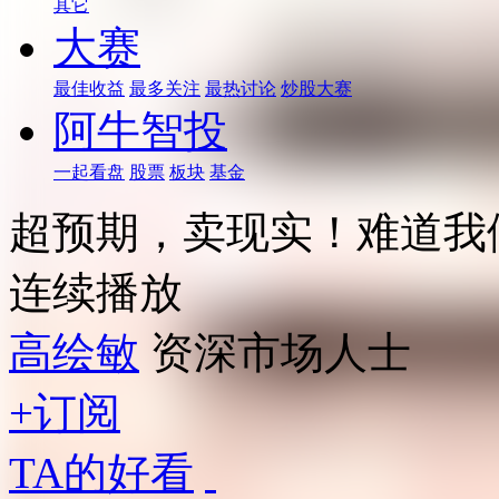
其它
大赛
最佳收益
最多关注
最热讨论
炒股大赛
阿牛智投
一起看盘
股票
板块
基金
超预期，卖现实！难道我们
连续播放
高绘敏
资深市场人士
+订阅
TA的好看