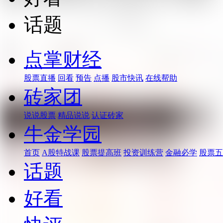
话题
点掌财经
股票直播
回看
预告
点播
股市快讯
在线帮助
砖家团
说说股票
精品说说
认证砖家
牛金学园
首页
A股特战课
股票提高班
投资训练营
金融必学
股票五
话题
好看