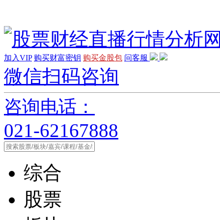
加入VIP
购买财富密钥
购买金股包
问客服
微信扫码咨询
咨询电话：
021-62167888
综合
股票