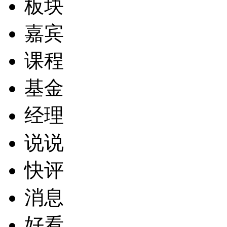
板块
嘉宾
课程
基金
经理
说说
快评
消息
好看