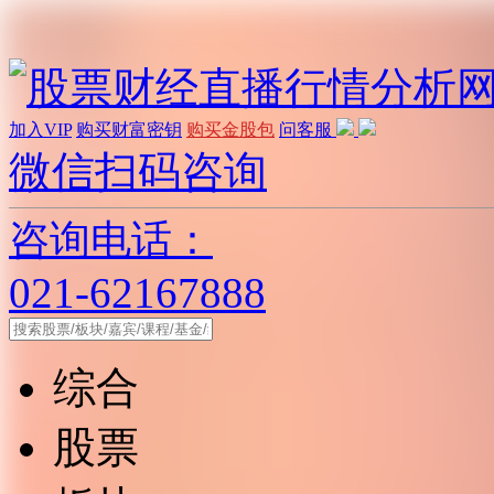
加入VIP
购买财富密钥
购买金股包
问客服
微信扫码咨询
咨询电话：
021-62167888
综合
股票