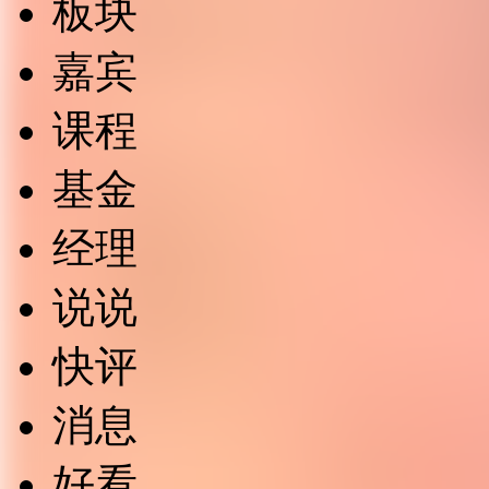
板块
嘉宾
课程
基金
经理
说说
快评
消息
好看