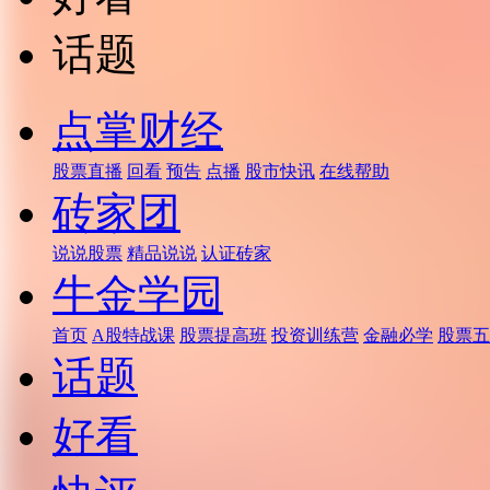
话题
点掌财经
股票直播
回看
预告
点播
股市快讯
在线帮助
砖家团
说说股票
精品说说
认证砖家
牛金学园
首页
A股特战课
股票提高班
投资训练营
金融必学
股票五
话题
好看