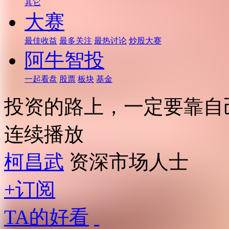
其它
大赛
最佳收益
最多关注
最热讨论
炒股大赛
阿牛智投
一起看盘
股票
板块
基金
投资的路上，一定要靠自
连续播放
柯昌武
资深市场人士
+订阅
TA的好看