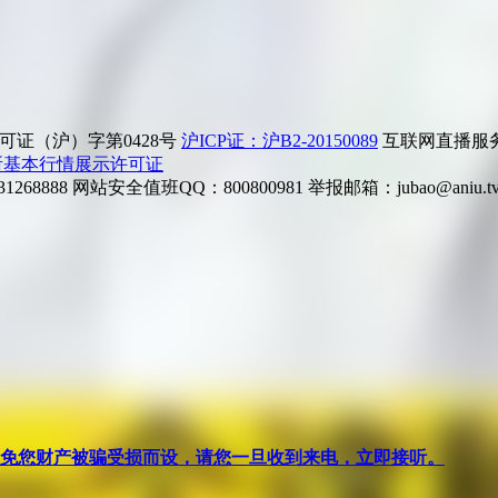
证（沪）字第0428号
沪ICP证：沪B2-20150089
互联网直播服务企
所基本行情展示许可证
268888
网站安全值班QQ：800800981
举报邮箱：
jubao@aniu.t
针对避免您财产被骗受损而设，请您一旦收到来电，立即接听。