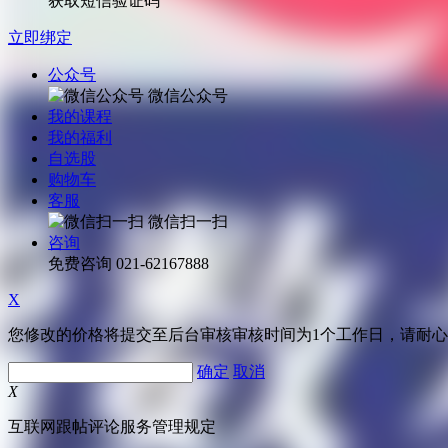
获取短信验证码
立即绑定
公众号
微信公众号
我的课程
我的福利
自选股
购物车
客服
微信扫一扫
咨询
免费咨询
021-62167888
X
您修改的价格将提交至后台审核审核时间为1个工作日，请耐
确定
取消
X
互联网跟帖评论服务管理规定