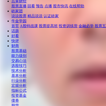
点掌财经
股票直播
回看
预告
点播
股市快讯
在线帮助
砖家团
说说股票
精品说说
认证砖家
牛金学园
首页
A股特战课
股票提高班
投资训练营
金融必学
股票五
话题
好看
快评
财商
股票基础
能力级别
交易心法
选股技巧
技术分析
基本分析
行业分析
宏观分析
指标公式
投资基金
债券
期货