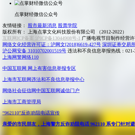
点掌财经微信公众号
友情链接：
股市最新消息
股票学院
版权所有：
上海点掌文化科技股份有限公司 （2012-2022）
互联网ICP备案 沪ICP备13044908号-1
广播电视节目制作经营许可
网络文化经营许可证：沪网文[2018]6619-427号
深圳证券交易
沪公网安备 31010702001519号
违法和不良信息举报热线：021-31
上海网警网络110
中国互联网
网上有害信息举报专区
上海市互联网
违法和不良信息举报中心
网络社会征信网
中国互联网诚信门户
上海市工商管理局
“962110”
反诈劝阻电话宣传
亲爱的市民朋友，上海警方反诈劝阻电话 962110 系专门