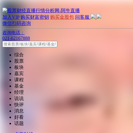
加入VIP
购买财富密钥
购买金股包
问客服
微信扫码咨询
咨询电话：
021-62167888
综合
股票
板块
嘉宾
课程
基金
经理
说说
快评
消息
好看
话题