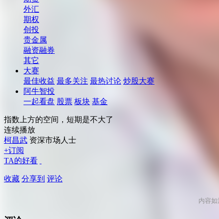
外汇
期权
创投
贵金属
融资融券
其它
大赛
最佳收益
最多关注
最热讨论
炒股大赛
阿牛智投
一起看盘
股票
板块
基金
指数上方的空间，短期是不大了
连续播放
柯昌武
资深市场人士
+订阅
TA的好看
收藏
分享到
评论
内容如