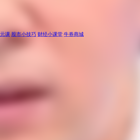
元课
股市小技巧
财经小课堂
牛券商城