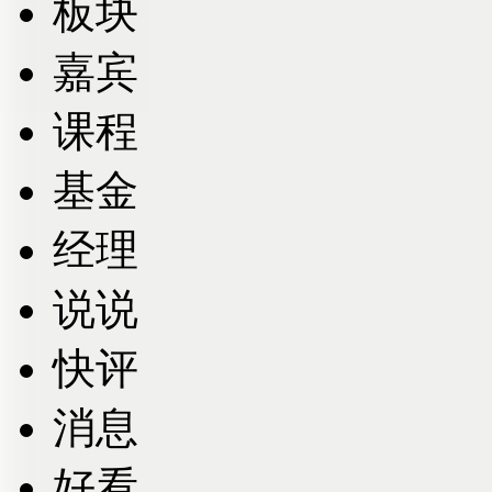
板块
嘉宾
课程
基金
经理
说说
快评
消息
好看