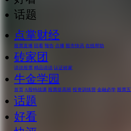
话题
点掌财经
股票直播
回看
预告
点播
股市快讯
在线帮助
砖家团
说说股票
精品说说
认证砖家
牛金学园
首页
A股特战课
股票提高班
投资训练营
金融必学
股票五
话题
好看