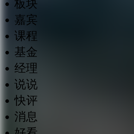
板块
嘉宾
课程
基金
经理
说说
快评
消息
好看