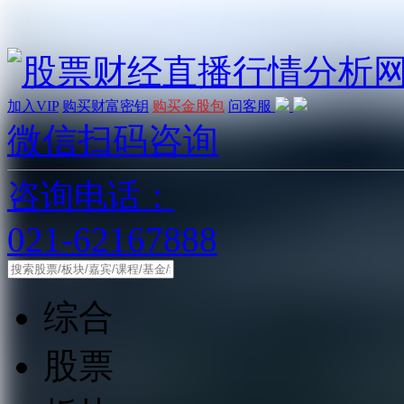
加入VIP
购买财富密钥
购买金股包
问客服
微信扫码咨询
咨询电话：
021-62167888
综合
股票