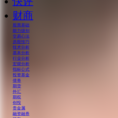
快评
财商
股票基础
能力级别
交易心法
选股技巧
技术分析
基本分析
行业分析
宏观分析
指标公式
投资基金
债券
期货
外汇
期权
创投
贵金属
融资融券