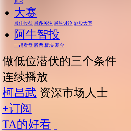
其它
大赛
最佳收益
最多关注
最热讨论
炒股大赛
阿牛智投
一起看盘
股票
板块
基金
做低位潜伏的三个条件
连续播放
柯昌武
资深市场人士
+订阅
TA的好看