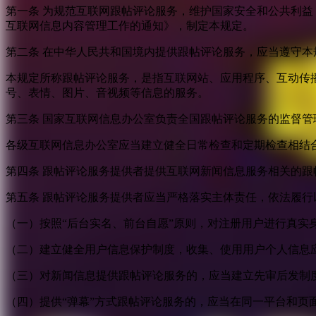
第一条 为规范互联网跟帖评论服务，维护国家安全和公共利
互联网信息内容管理工作的通知》，制定本规定。
第二条 在中华人民共和国境内提供跟帖评论服务，应当遵守本
本规定所称跟帖评论服务，是指互联网站、应用程序、互动传
号、表情、图片、音视频等信息的服务。
第三条 国家互联网信息办公室负责全国跟帖评论服务的监督
各级互联网信息办公室应当建立健全日常检查和定期检查相结
第四条 跟帖评论服务提供者提供互联网新闻信息服务相关的
第五条 跟帖评论服务提供者应当严格落实主体责任，依法履行
（一）按照“后台实名、前台自愿”原则，对注册用户进行真实
（二）建立健全用户信息保护制度，收集、使用用户个人信息
（三）对新闻信息提供跟帖评论服务的，应当建立先审后发制
（四）提供“弹幕”方式跟帖评论服务的，应当在同一平台和页