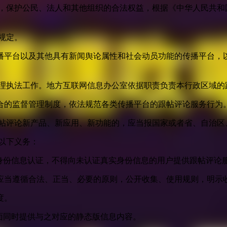
益，保护公民、法人和其他组织的合法权益，根据《中华人民共和
规定。
播平台以及其他具有新闻舆论属性和社会动员功能的传播平台，以
管理执法工作。地方互联网信息办公室依据职责负责本行政区域的
合的监督管理制度，依法规范各类传播平台的跟帖评论服务行为
跟帖评论新产品、新应用、新功能的，应当报国家或者省、自治区
以下义务：
身份信息认证，不得向未认证真实身份信息的用户提供跟帖评论
应当遵循合法、正当、必要的原则，公开收集、使用规则，明示
度。
面同时提供与之对应的静态版信息内容。