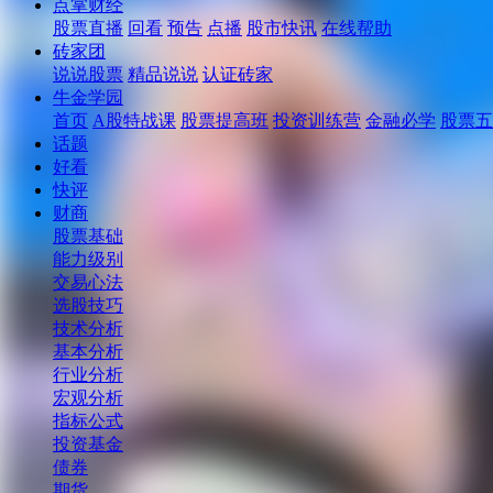
点掌财经
股票直播
回看
预告
点播
股市快讯
在线帮助
砖家团
说说股票
精品说说
认证砖家
牛金学园
首页
A股特战课
股票提高班
投资训练营
金融必学
股票五
话题
好看
快评
财商
股票基础
能力级别
交易心法
选股技巧
技术分析
基本分析
行业分析
宏观分析
指标公式
投资基金
债券
期货