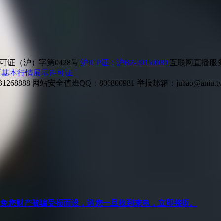
证（沪）字第0428号
沪ICP证：沪B2-20150089
互联网直播服务企
所基本行情展示许可证
268888
网站安全值班QQ：800800981
举报邮箱：
jubao@aniu.t
针对避免您财产被骗受损而设，请您一旦收到来电，立即接听。