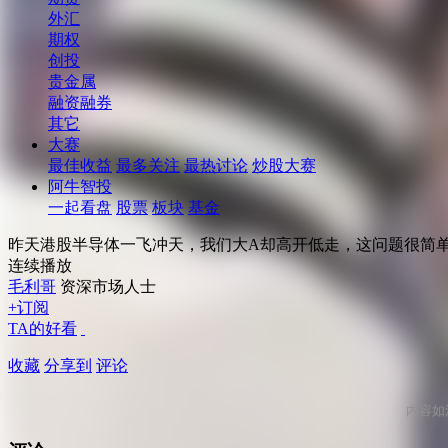
外汇
期权
创投
贵金属
融资融券
其它
大赛
最佳收益
最多关注
最热讨论
炒股大赛
阿牛智投
一起看盘
股票
板块
基金
昨天港股半导体一飞冲天，我们大A却高开低走，这问题很简
连续播放
毛利哥
资深市场人士
+订阅
TA的好看
收藏
分享到
评论
内容如