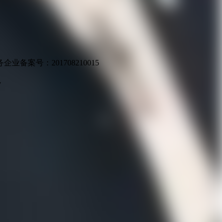
业备案号：201708210015
v