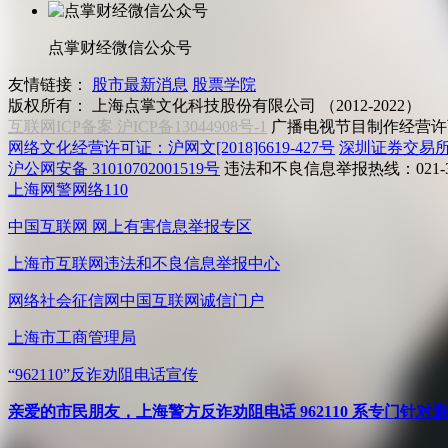
点掌财经微信公众号
友情链接：
股市最新消息
股票学院
版权所有：
上海点掌文化科技股份有限公司 （2012-2022）
互联网ICP备案 沪ICP备13044908号-1
广播电视节目制作经营许可
网络文化经营许可证：沪网文[2018]6619-427号
深圳证券交易
沪公网安备 31010702001519号
违法和不良信息举报热线：021-31
上海网警网络110
中国互联网
网上有害信息举报专区
上海市互联网
违法和不良信息举报中心
网络社会征信网
中国互联网诚信门户
上海市工商管理局
“962110”
反诈劝阻电话宣传
亲爱的市民朋友，上海警方反诈劝阻电话 962110 系专门