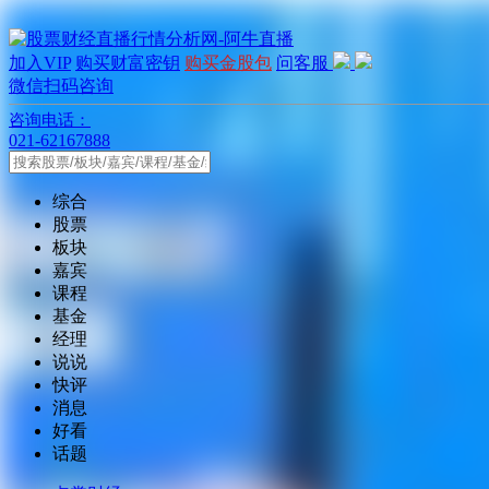
加入VIP
购买财富密钥
购买金股包
问客服
微信扫码咨询
咨询电话：
021-62167888
综合
股票
板块
嘉宾
课程
基金
经理
说说
快评
消息
好看
话题