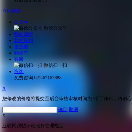
获取短信验证码
立即绑定
公众号
微信公众号
我的课程
我的福利
自选股
购物车
客服
微信扫一扫
咨询
免费咨询
021-62167888
X
您修改的价格将提交至后台审核审核时间为1个工作日，请耐
确定
取消
X
互联网跟帖评论服务管理规定