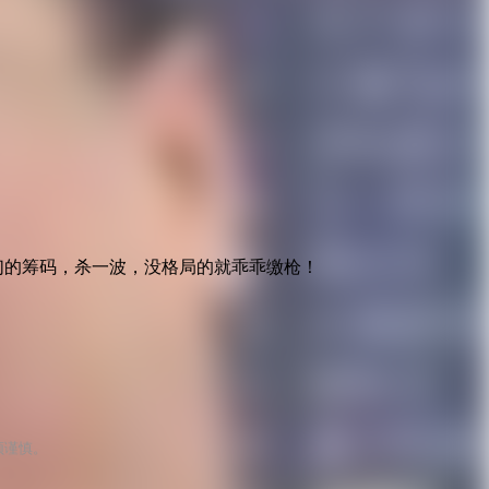
们的筹码，杀一波，没格局的就乖乖缴枪！
须谨慎。