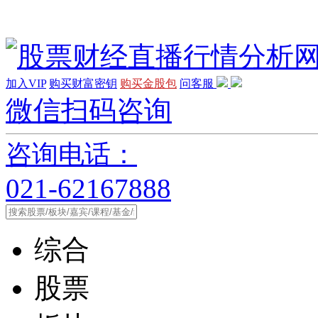
加入VIP
购买财富密钥
购买金股包
问客服
微信扫码咨询
咨询电话：
021-62167888
综合
股票