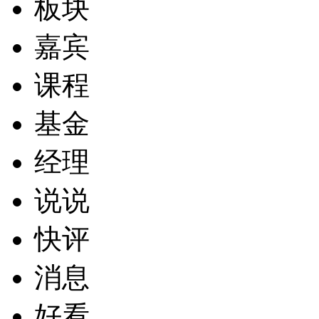
板块
嘉宾
课程
基金
经理
说说
快评
消息
好看