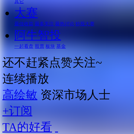
其它
大赛
最佳收益
最多关注
最热讨论
炒股大赛
阿牛智投
一起看盘
股票
板块
基金
还不赶紧点赞关注~
连续播放
高绘敏
资深市场人士
+订阅
TA的好看