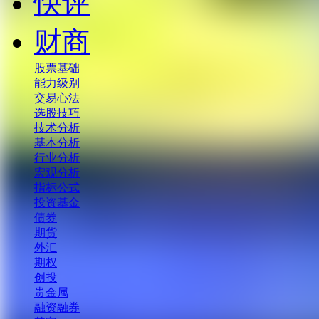
快评
财商
股票基础
能力级别
交易心法
选股技巧
技术分析
基本分析
行业分析
宏观分析
指标公式
投资基金
债券
期货
外汇
期权
创投
贵金属
融资融券