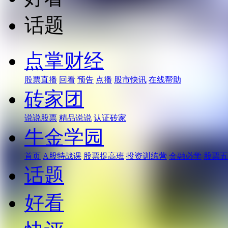
话题
点掌财经
股票直播
回看
预告
点播
股市快讯
在线帮助
砖家团
说说股票
精品说说
认证砖家
牛金学园
首页
A股特战课
股票提高班
投资训练营
金融必学
股票五
话题
好看