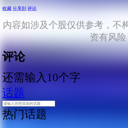
收藏
分享到
评论
内容如涉及个股仅供参考，不
资有风险
评论
还需输入10个字
话题
热门话题