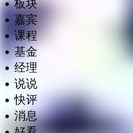
板块
嘉宾
课程
基金
经理
说说
快评
消息
好看