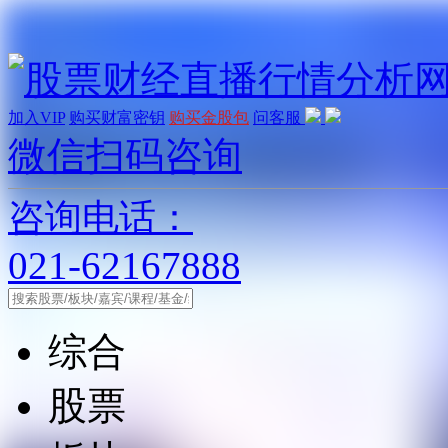
加入VIP
购买财富密钥
购买金股包
问客服
微信扫码咨询
咨询电话：
021-62167888
综合
股票