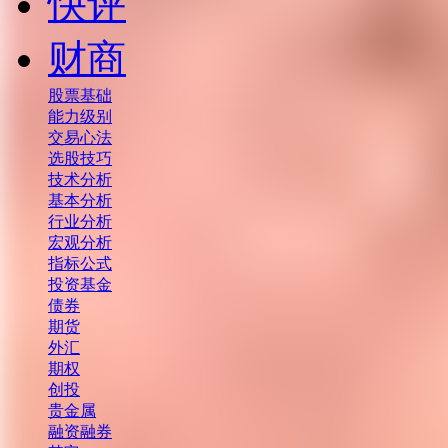
快评
财商
股票基础
能力级别
交易心法
选股技巧
技术分析
基本分析
行业分析
宏观分析
指标公式
投资基金
债券
期货
外汇
期权
创投
贵金属
融资融券