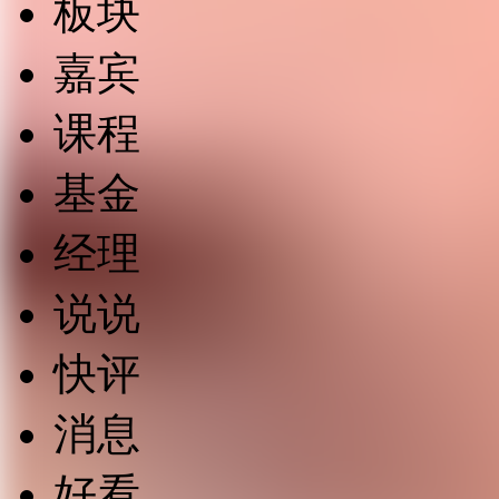
板块
嘉宾
课程
基金
经理
说说
快评
消息
好看