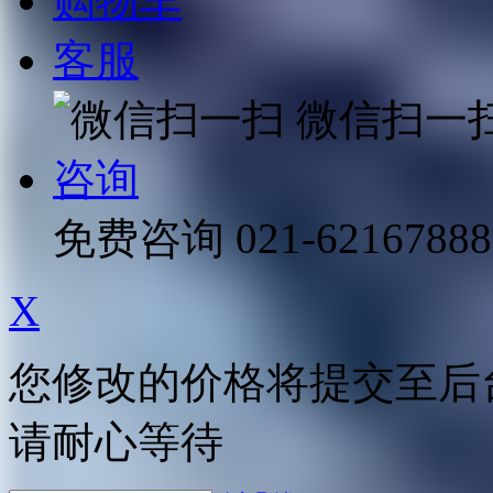
购物车
客服
微信扫一
咨询
免费咨询
021-62167888
X
您修改的价格将提交至后
请耐心等待