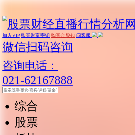
加入VIP
购买财富密钥
购买金股包
问客服
微信扫码咨询
咨询电话：
021-62167888
综合
股票