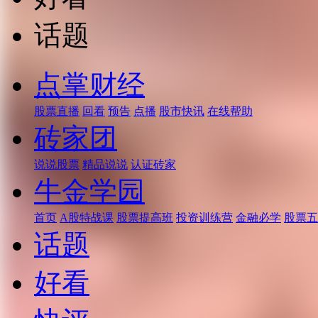
话题
点掌财经
股票直播
回看
预告
点播
股市快讯
在线帮助
砖家团
说说股票
精品说说
认证砖家
牛金学园
首页
A股特战课
股票提高班
投资训练营
金融必学
股票五
话题
好看