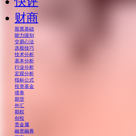
快评
财商
股票基础
能力级别
交易心法
选股技巧
技术分析
基本分析
行业分析
宏观分析
指标公式
投资基金
债券
期货
外汇
期权
创投
贵金属
融资融券