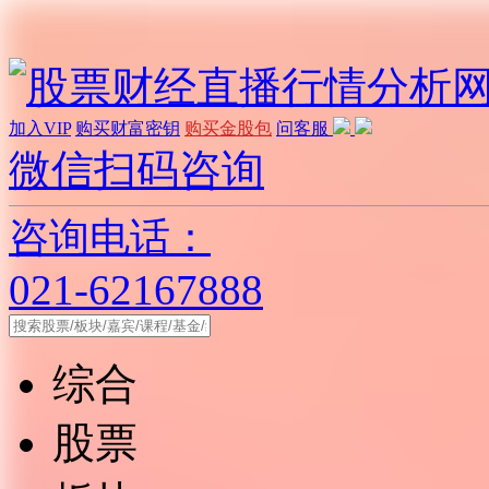
加入VIP
购买财富密钥
购买金股包
问客服
微信扫码咨询
咨询电话：
021-62167888
综合
股票