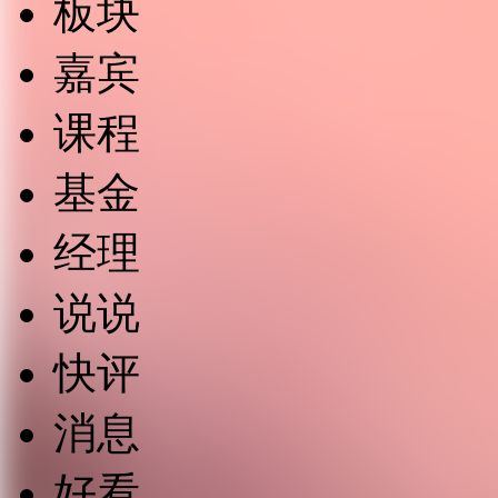
板块
嘉宾
课程
基金
经理
说说
快评
消息
好看