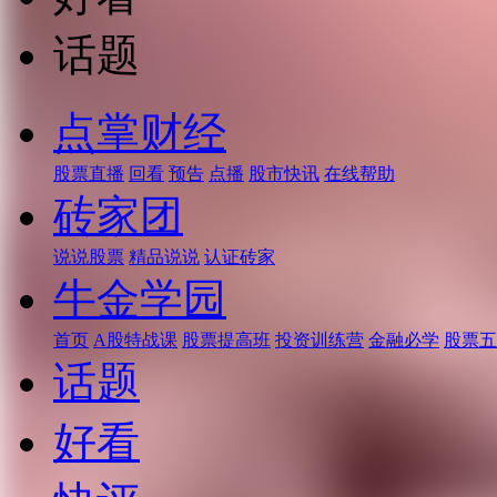
话题
点掌财经
股票直播
回看
预告
点播
股市快讯
在线帮助
砖家团
说说股票
精品说说
认证砖家
牛金学园
首页
A股特战课
股票提高班
投资训练营
金融必学
股票五
话题
好看