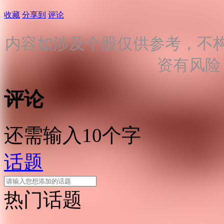
收藏
分享到
评论
内容如涉及个股仅供参考，不
资有风险
评论
还需输入10个字
话题
热门话题