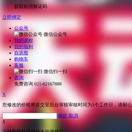
获取短信验证码
立即绑定
公众号
微信公众号
我的课程
我的福利
自选股
购物车
客服
微信扫一扫
咨询
免费咨询
021-62167888
X
您修改的价格将提交至后台审核审核时间为1个工作日，请耐
确定
取消
X
互联网跟帖评论服务管理规定