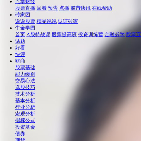
点掌财经
股票直播
回看
预告
点播
股市快讯
在线帮助
砖家团
说说股票
精品说说
认证砖家
牛金学园
首页
A股特战课
股票提高班
投资训练营
金融必学
股票五
话题
好看
快评
财商
股票基础
能力级别
交易心法
选股技巧
技术分析
基本分析
行业分析
宏观分析
指标公式
投资基金
债券
期货