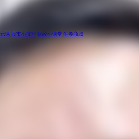
元课
股市小技巧
财经小课堂
牛券商城