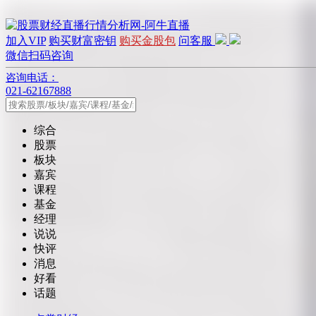
加入VIP
购买财富密钥
购买金股包
问客服
微信扫码咨询
咨询电话：
021-62167888
综合
股票
板块
嘉宾
课程
基金
经理
说说
快评
消息
好看
话题