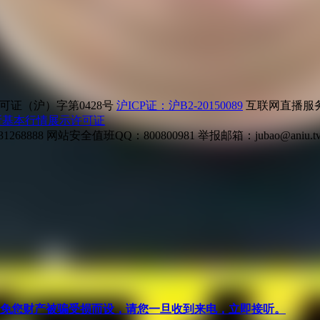
证（沪）字第0428号
沪ICP证：沪B2-20150089
互联网直播服务企
所基本行情展示许可证
268888
网站安全值班QQ：800800981
举报邮箱：
jubao@aniu.t
针对避免您财产被骗受损而设，请您一旦收到来电，立即接听。