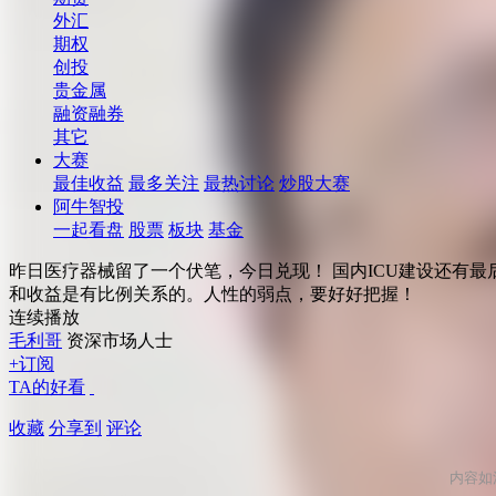
外汇
期权
创投
贵金属
融资融券
其它
大赛
最佳收益
最多关注
最热讨论
炒股大赛
阿牛智投
一起看盘
股票
板块
基金
昨日医疗器械留了一个伏笔，今日兑现！ 国内ICU建设还有
和收益是有比例关系的。人性的弱点，要好好把握！
连续播放
毛利哥
资深市场人士
+订阅
TA的好看
收藏
分享到
评论
内容如