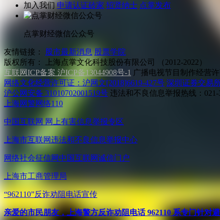
加入我们
申请认证砖家
招贤纳士
点掌发布
点掌财经微信公众号
友情链接：
股市最新消息
股票学院
版权所有：
上海点掌文化科技股份有限公司 （2012-2022）
互联网ICP备案 沪ICP备13044908号-1
广播电视节目制作经营许可
网络文化经营许可证：沪网文[2018]6619-427号
深圳证券交易
沪公网安备 31010702001519号
违法和不良信息举报热线：021-31
上海网警网络110
中国互联网
网上有害信息举报专区
上海市互联网
违法和不良信息举报中心
网络社会征信网
中国互联网诚信门户
上海市工商管理局
“962110”
反诈劝阻电话宣传
亲爱的市民朋友，上海警方反诈劝阻电话 962110 系专门