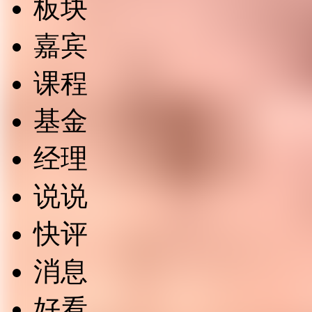
板块
嘉宾
课程
基金
经理
说说
快评
消息
好看