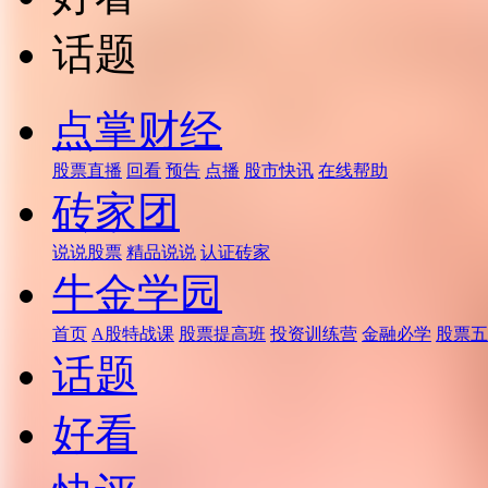
话题
点掌财经
股票直播
回看
预告
点播
股市快讯
在线帮助
砖家团
说说股票
精品说说
认证砖家
牛金学园
首页
A股特战课
股票提高班
投资训练营
金融必学
股票五
话题
好看