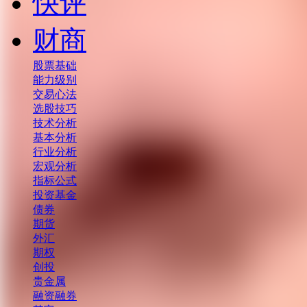
快评
财商
股票基础
能力级别
交易心法
选股技巧
技术分析
基本分析
行业分析
宏观分析
指标公式
投资基金
债券
期货
外汇
期权
创投
贵金属
融资融券