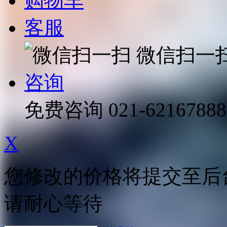
购物车
客服
微信扫一
咨询
免费咨询
021-62167888
X
您修改的价格将提交至后
请耐心等待