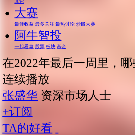
其它
大赛
最佳收益
最多关注
最热讨论
炒股大赛
阿牛智投
一起看盘
股票
板块
基金
在2022年最后一周里，
连续播放
张盛华
资深市场人士
+订阅
TA的好看