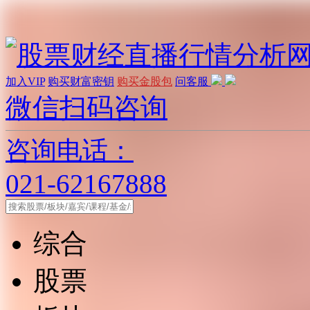
加入VIP
购买财富密钥
购买金股包
问客服
微信扫码咨询
咨询电话：
021-62167888
综合
股票