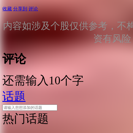
收藏
分享到
评论
内容如涉及个股仅供参考，不
资有风险
评论
还需输入10个字
话题
热门话题