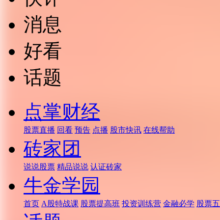
消息
好看
话题
点掌财经
股票直播
回看
预告
点播
股市快讯
在线帮助
砖家团
说说股票
精品说说
认证砖家
牛金学园
首页
A股特战课
股票提高班
投资训练营
金融必学
股票五