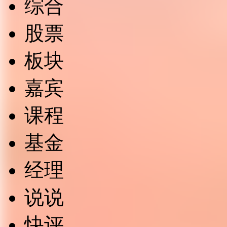
综合
股票
板块
嘉宾
课程
基金
经理
说说
快评