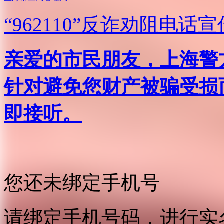
“962110”
反诈劝阻电话宣
亲爱的市民朋友，上海警方反
针对避免您财产被骗受损
即接听。
您还未绑定手机号
请绑定手机号码，进行实