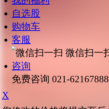
我的福利
自选股
购物车
客服
微信扫一
咨询
免费咨询
021-62167888
X