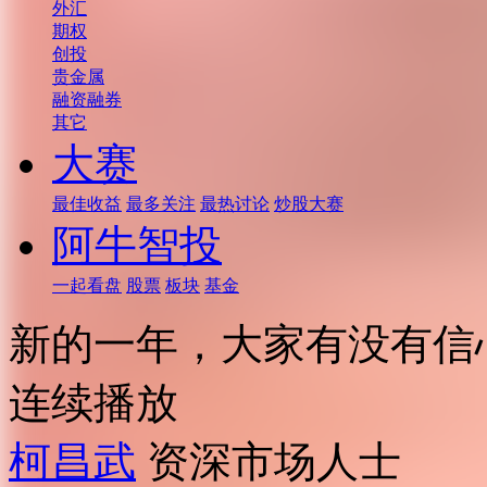
外汇
期权
创投
贵金属
融资融券
其它
大赛
最佳收益
最多关注
最热讨论
炒股大赛
阿牛智投
一起看盘
股票
板块
基金
新的一年，大家有没有信
连续播放
柯昌武
资深市场人士