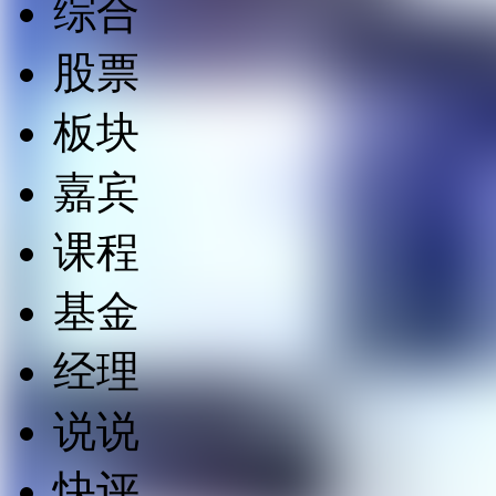
综合
股票
板块
嘉宾
课程
基金
经理
说说
快评