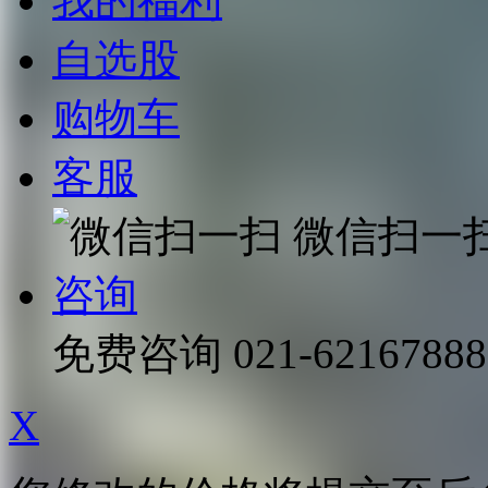
我的福利
自选股
购物车
客服
微信扫一
咨询
免费咨询
021-62167888
X