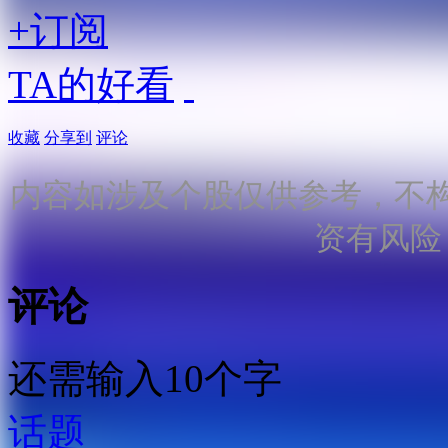
+订阅
TA的好看
收藏
分享到
评论
内容如涉及个股仅供参考，不
资有风险
评论
还需输入10个字
话题