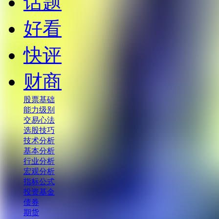
话题
好看
快评
财商
股票基础
能力级别
交易心法
选股技巧
技术分析
基本分析
行业分析
宏观分析
指标公式
投资基金
债券
期货