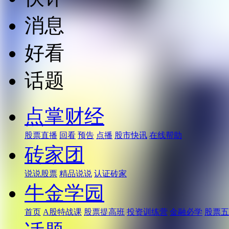
消息
好看
话题
点掌财经
股票直播
回看
预告
点播
股市快讯
在线帮助
砖家团
说说股票
精品说说
认证砖家
牛金学园
首页
A股特战课
股票提高班
投资训练营
金融必学
股票五