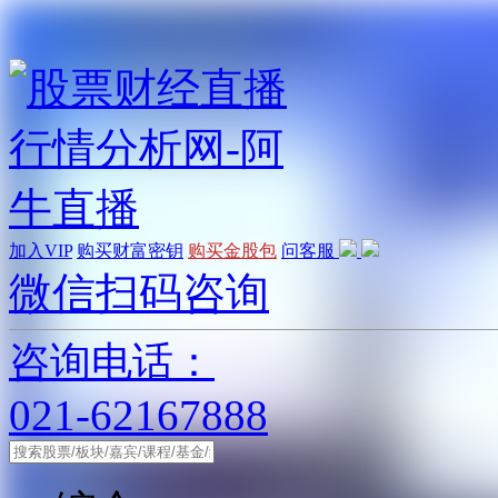
加入VIP
购买财富密钥
购买金股包
问客服
微信扫码咨询
咨询电话：
021-62167888