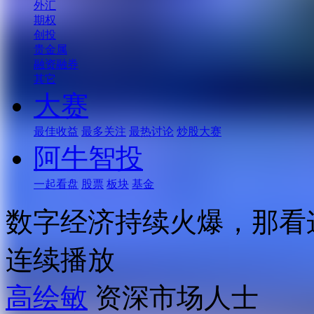
外汇
期权
创投
贵金属
融资融券
其它
大赛
最佳收益
最多关注
最热讨论
炒股大赛
阿牛智投
一起看盘
股票
板块
基金
数字经济持续火爆，那看
连续播放
高绘敏
资深市场人士