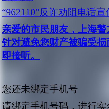
“962110”
反诈劝阻电话宣
亲爱的市民朋友，上海警方反
针对避免您财产被骗受损
即接听。
您还未绑定手机号
请绑定手机号码，进行实