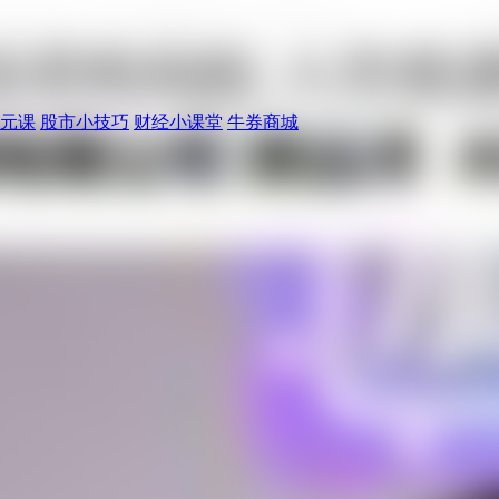
元课
股市小技巧
财经小课堂
牛券商城