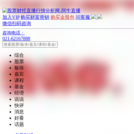
加入VIP
购买财富密钥
购买金股包
问客服
微信扫码咨询
咨询电话：
021-62167888
综合
股票
板块
嘉宾
课程
基金
经理
说说
快评
消息
好看
话题