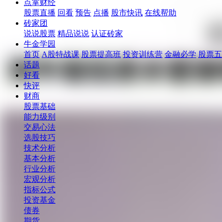
点掌财经
股票直播
回看
预告
点播
股市快讯
在线帮助
砖家团
说说股票
精品说说
认证砖家
牛金学园
首页
A股特战课
股票提高班
投资训练营
金融必学
股票五
话题
好看
快评
财商
股票基础
能力级别
交易心法
选股技巧
技术分析
基本分析
行业分析
宏观分析
指标公式
投资基金
债券
期货