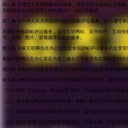
第一条 为规范互联网跟帖评论服务，维护国家安全和公共利
互联网信息内容管理工作的通知》，制定本规定。
第二条 在中华人民共和国境内提供跟帖评论服务，应当遵守本
本规定所称跟帖评论服务，是指互联网站、应用程序、互动传
号、表情、图片、音视频等信息的服务。
第三条 国家互联网信息办公室负责全国跟帖评论服务的监督
各级互联网信息办公室应当建立健全日常检查和定期检查相结
第四条 跟帖评论服务提供者提供互联网新闻信息服务相关的
第五条 跟帖评论服务提供者应当严格落实主体责任，依法履行
（一）按照“后台实名、前台自愿”原则，对注册用户进行真实
（二）建立健全用户信息保护制度，收集、使用用户个人信息
（三）对新闻信息提供跟帖评论服务的，应当建立先审后发制
（四）提供“弹幕”方式跟帖评论服务的，应当在同一平台和页