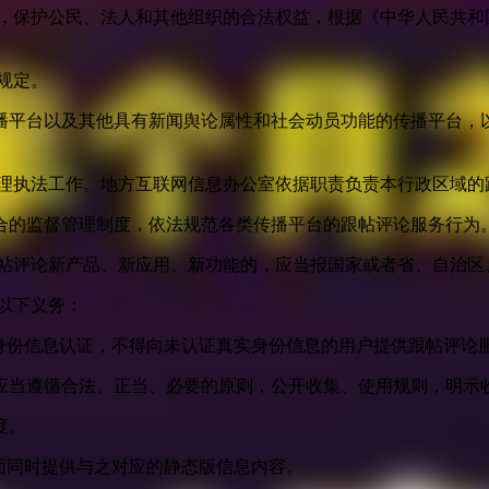
益，保护公民、法人和其他组织的合法权益，根据《中华人民共和
规定。
播平台以及其他具有新闻舆论属性和社会动员功能的传播平台，以
管理执法工作。地方互联网信息办公室依据职责负责本行政区域的
合的监督管理制度，依法规范各类传播平台的跟帖评论服务行为
跟帖评论新产品、新应用、新功能的，应当报国家或者省、自治区
以下义务：
身份信息认证，不得向未认证真实身份信息的用户提供跟帖评论
应当遵循合法、正当、必要的原则，公开收集、使用规则，明示
度。
面同时提供与之对应的静态版信息内容。