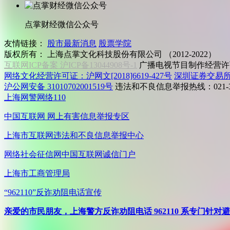
点掌财经微信公众号
友情链接：
股市最新消息
股票学院
版权所有：
上海点掌文化科技股份有限公司 （2012-2022）
互联网ICP备案 沪ICP备13044908号-1
广播电视节目制作经营许可
网络文化经营许可证：沪网文[2018]6619-427号
深圳证券交易
沪公网安备 31010702001519号
违法和不良信息举报热线：021-31
上海网警网络110
中国互联网
网上有害信息举报专区
上海市互联网
违法和不良信息举报中心
网络社会征信网
中国互联网诚信门户
上海市工商管理局
“962110”
反诈劝阻电话宣传
亲爱的市民朋友，上海警方反诈劝阻电话 962110 系专门