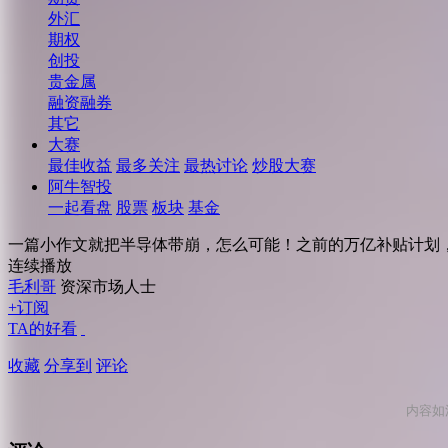
外汇
期权
创投
贵金属
融资融券
其它
大赛
最佳收益
最多关注
最热讨论
炒股大赛
阿牛智投
一起看盘
股票
板块
基金
一篇小作文就把半导体带崩，怎么可能！之前的万亿补贴计划
连续播放
毛利哥
资深市场人士
+订阅
TA的好看
收藏
分享到
评论
内容如