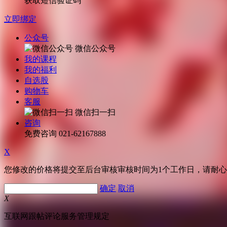
获取短信验证码
立即绑定
公众号
微信公众号
我的课程
我的福利
自选股
购物车
客服
微信扫一扫
咨询
免费咨询
021-62167888
X
您修改的价格将提交至后台审核审核时间为1个工作日，请耐
确定
取消
X
互联网跟帖评论服务管理规定