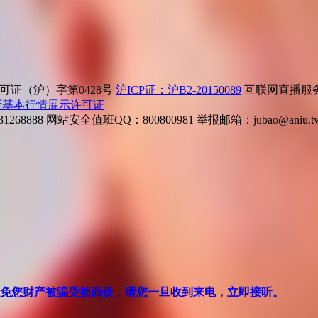
证（沪）字第0428号
沪ICP证：沪B2-20150089
互联网直播服务企
所基本行情展示许可证
268888
网站安全值班QQ：800800981
举报邮箱：
jubao@aniu.t
针对避免您财产被骗受损而设，请您一旦收到来电，立即接听。