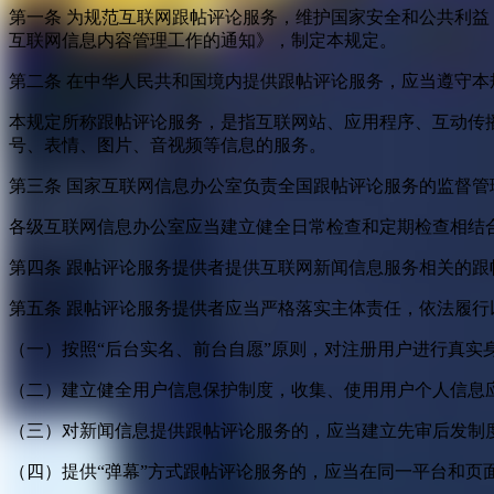
第一条 为规范互联网跟帖评论服务，维护国家安全和公共利
互联网信息内容管理工作的通知》，制定本规定。
第二条 在中华人民共和国境内提供跟帖评论服务，应当遵守本
本规定所称跟帖评论服务，是指互联网站、应用程序、互动传
号、表情、图片、音视频等信息的服务。
第三条 国家互联网信息办公室负责全国跟帖评论服务的监督
各级互联网信息办公室应当建立健全日常检查和定期检查相结
第四条 跟帖评论服务提供者提供互联网新闻信息服务相关的
第五条 跟帖评论服务提供者应当严格落实主体责任，依法履行
（一）按照“后台实名、前台自愿”原则，对注册用户进行真实
（二）建立健全用户信息保护制度，收集、使用用户个人信息
（三）对新闻信息提供跟帖评论服务的，应当建立先审后发制
（四）提供“弹幕”方式跟帖评论服务的，应当在同一平台和页