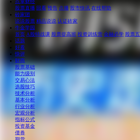
点掌财经
股票直播
回看
预告
点播
股市快讯
在线帮助
砖家团
说说股票
精品说说
认证砖家
牛金学园
首页
A股特战课
股票提高班
投资训练营
金融必学
股票五
话题
好看
快评
财商
股票基础
能力级别
交易心法
选股技巧
技术分析
基本分析
行业分析
宏观分析
指标公式
投资基金
债券
期货