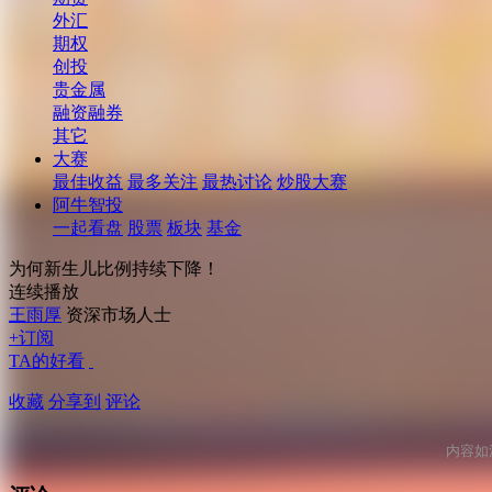
外汇
期权
创投
贵金属
融资融券
其它
大赛
最佳收益
最多关注
最热讨论
炒股大赛
阿牛智投
一起看盘
股票
板块
基金
为何新生儿比例持续下降！
连续播放
王雨厚
资深市场人士
+订阅
TA的好看
收藏
分享到
评论
内容如