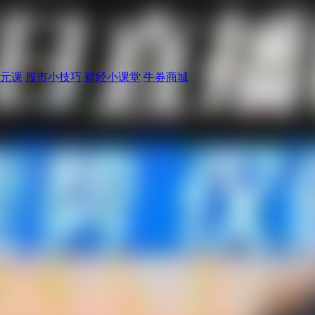
元课
股市小技巧
财经小课堂
牛券商城