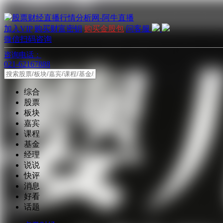
加入VIP
购买财富密钥
购买金股包
问客服
微信扫码咨询
咨询电话：
021-62167888
综合
股票
板块
嘉宾
课程
基金
经理
说说
快评
消息
好看
话题