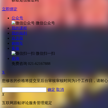
获取短信验证码
立即绑定
公众号
微信公众号
我的课程
我的福利
自选股
购物车
客服
微信扫一扫
咨询
免费咨询
021-62167888
X
您修改的价格将提交至后台审核审核时间为1个工作日，请耐
确定
取消
X
互联网跟帖评论服务管理规定