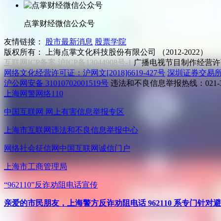
点掌财经微信公众号
友情链接：
股市最新消息
股票学院
版权所有：
上海点掌文化科技股份有限公司 （2012-2022）
互联网ICP备案 沪ICP备13044908号-1
广播电视节目制作经营许可
网络文化经营许可证：沪网文[2018]6619-427号
深圳证券交易
沪公网安备 31010702001519号
违法和不良信息举报热线：021-31
上海网警网络110
中国互联网
网上有害信息举报专区
上海市互联网
违法和不良信息举报中心
网络社会征信网
中国互联网诚信门户
上海市工商管理局
“962110”
反诈劝阻电话宣传
亲爱的市民朋友，上海警方反诈劝阻电话 962110 系专门