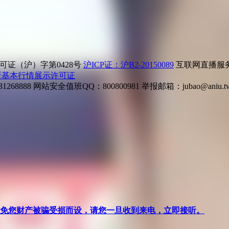
证（沪）字第0428号
沪ICP证：沪B2-20150089
互联网直播服务企
所基本行情展示许可证
268888
网站安全值班QQ：800800981
举报邮箱：
jubao@aniu.t
针对避免您财产被骗受损而设，请您一旦收到来电，立即接听。