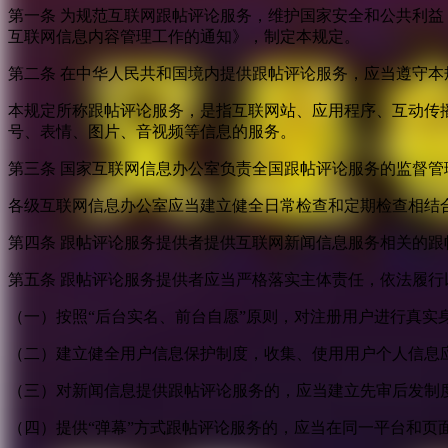
第一条 为规范互联网跟帖评论服务，维护国家安全和公共利
互联网信息内容管理工作的通知》，制定本规定。
第二条 在中华人民共和国境内提供跟帖评论服务，应当遵守本
本规定所称跟帖评论服务，是指互联网站、应用程序、互动传
号、表情、图片、音视频等信息的服务。
第三条 国家互联网信息办公室负责全国跟帖评论服务的监督
各级互联网信息办公室应当建立健全日常检查和定期检查相结
第四条 跟帖评论服务提供者提供互联网新闻信息服务相关的
第五条 跟帖评论服务提供者应当严格落实主体责任，依法履行
（一）按照“后台实名、前台自愿”原则，对注册用户进行真实
（二）建立健全用户信息保护制度，收集、使用用户个人信息
（三）对新闻信息提供跟帖评论服务的，应当建立先审后发制
（四）提供“弹幕”方式跟帖评论服务的，应当在同一平台和页