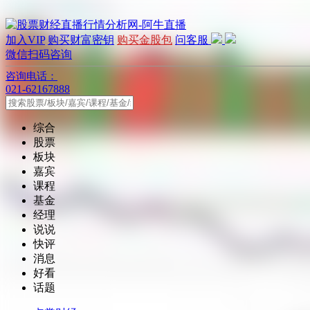
加入VIP
购买财富密钥
购买金股包
问客服
微信扫码咨询
咨询电话：
021-62167888
综合
股票
板块
嘉宾
课程
基金
经理
说说
快评
消息
好看
话题