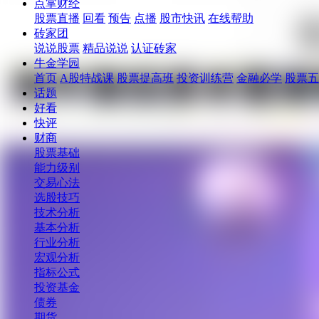
点掌财经
股票直播
回看
预告
点播
股市快讯
在线帮助
砖家团
说说股票
精品说说
认证砖家
牛金学园
首页
A股特战课
股票提高班
投资训练营
金融必学
股票五
话题
好看
快评
财商
股票基础
能力级别
交易心法
选股技巧
技术分析
基本分析
行业分析
宏观分析
指标公式
投资基金
债券
期货