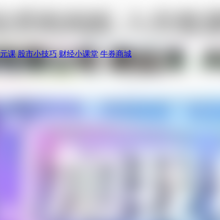
元课
股市小技巧
财经小课堂
牛券商城