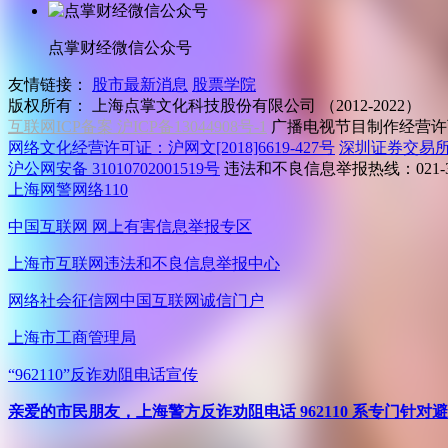
点掌财经微信公众号
友情链接：
股市最新消息
股票学院
版权所有：
上海点掌文化科技股份有限公司 （2012-2022）
互联网ICP备案 沪ICP备13044908号-1
广播电视节目制作经营许可
网络文化经营许可证：沪网文[2018]6619-427号
深圳证券交易
沪公网安备 31010702001519号
违法和不良信息举报热线：021-31
上海网警网络110
中国互联网
网上有害信息举报专区
上海市互联网
违法和不良信息举报中心
网络社会征信网
中国互联网诚信门户
上海市工商管理局
“962110”
反诈劝阻电话宣传
亲爱的市民朋友，上海警方反诈劝阻电话 962110 系专门