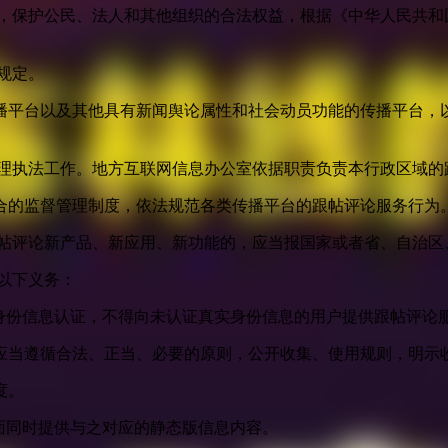
益，保护公民、法人和其他组织的合法权益，根据《中华人民共和
规定。
播平台以及其他具有新闻舆论属性和社会动员功能的传播平台，以
管理执法工作。地方互联网信息办公室依据职责负责本行政区域的
合的监督管理制度，依法规范各类传播平台的跟帖评论服务行为
跟帖评论新产品、新应用、新功能的，应当报国家或者省、自治区
以下义务：
身份信息认证，不得向未认证真实身份信息的用户提供跟帖评论
应当遵循合法、正当、必要的原则，公开收集、使用规则，明示
度。
面同时提供与之对应的静态版信息内容。