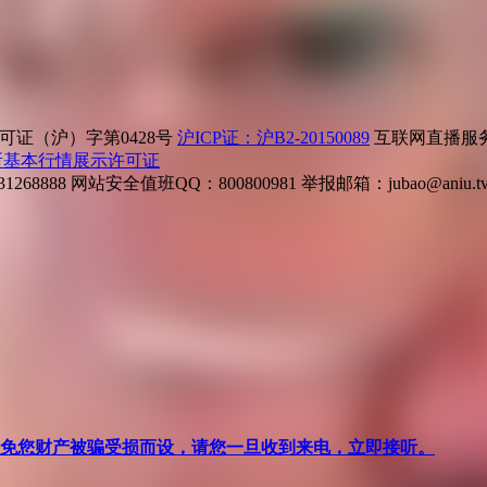
证（沪）字第0428号
沪ICP证：沪B2-20150089
互联网直播服务企
所基本行情展示许可证
268888
网站安全值班QQ：800800981
举报邮箱：
jubao@aniu.t
针对避免您财产被骗受损而设，请您一旦收到来电，立即接听。