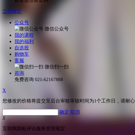
获取短信验证码
立即绑定
公众号
微信公众号
我的课程
我的福利
自选股
购物车
客服
微信扫一扫
咨询
免费咨询
021-62167888
X
您修改的价格将提交至后台审核审核时间为1个工作日，请耐
确定
取消
X
互联网跟帖评论服务管理规定