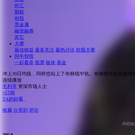
外汇
期权
创投
贵金属
融资融券
其它
大赛
最佳收益
最多关注
最热讨论
炒股大赛
阿牛智投
一起看盘
股票
板块
基金
冲上30日均线，同样也站上了布林线中轨。布林线中轨也被用来
连续播放
毛利哥
资深市场人士
+订阅
TA的好看
收藏
分享到
评论
内容如