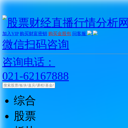
加入VIP
购买财富密钥
购买金股包
问客服
微信扫码咨询
咨询电话：
021-62167888
综合
股票