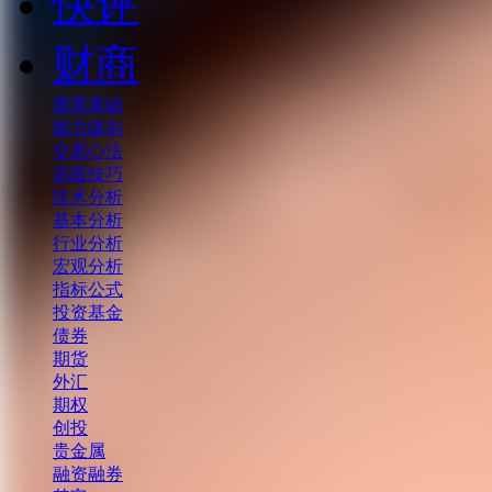
快评
财商
股票基础
能力级别
交易心法
选股技巧
技术分析
基本分析
行业分析
宏观分析
指标公式
投资基金
债券
期货
外汇
期权
创投
贵金属
融资融券