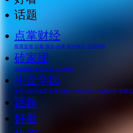
话题
点掌财经
股票直播
回看
预告
点播
股市快讯
在线帮助
砖家团
说说股票
精品说说
认证砖家
牛金学园
首页
A股特战课
股票提高班
投资训练营
金融必学
股票五
话题
好看