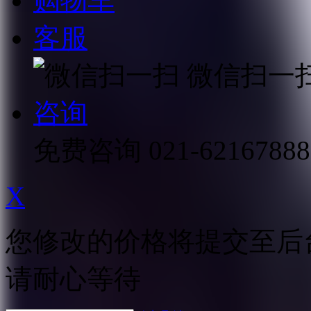
购物车
客服
微信扫一
咨询
免费咨询
021-62167888
X
您修改的价格将提交至后
请耐心等待