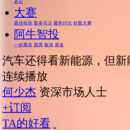
其它
大赛
最佳收益
最多关注
最热讨论
炒股大赛
阿牛智投
一起看盘
股票
板块
基金
汽车还得看新能源，但新
连续播放
何少杰
资深市场人士
+订阅
TA的好看