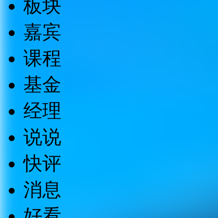
板块
嘉宾
课程
基金
经理
说说
快评
消息
好看