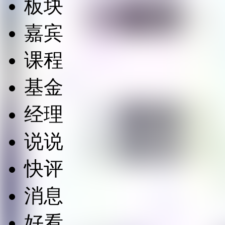
板块
嘉宾
课程
基金
经理
说说
快评
消息
好看