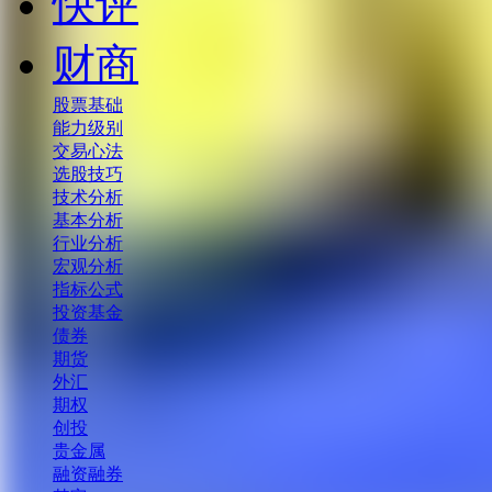
快评
财商
股票基础
能力级别
交易心法
选股技巧
技术分析
基本分析
行业分析
宏观分析
指标公式
投资基金
债券
期货
外汇
期权
创投
贵金属
融资融券