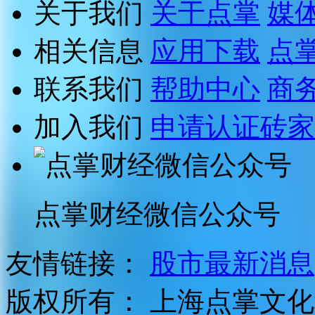
关于我们
关于点掌
媒
相关信息
应用下载
点
联系我们
帮助中心
商
加入我们
申请认证砖家
点掌财经微信公众号
友情链接：
股市最新消息
版权所有：
上海点掌文化科