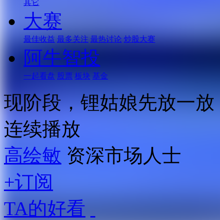
其它
大赛
最佳收益
最多关注
最热讨论
炒股大赛
阿牛智投
一起看盘
股票
板块
基金
现阶段，锂姑娘先放一放
连续播放
高绘敏
资深市场人士
+订阅
TA的好看