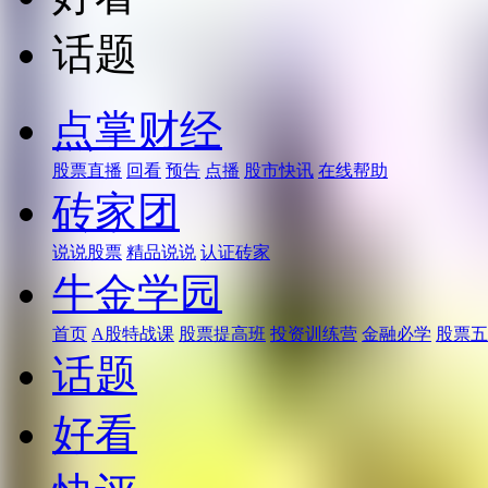
话题
点掌财经
股票直播
回看
预告
点播
股市快讯
在线帮助
砖家团
说说股票
精品说说
认证砖家
牛金学园
首页
A股特战课
股票提高班
投资训练营
金融必学
股票五
话题
好看