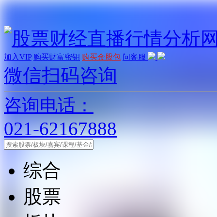
加入VIP
购买财富密钥
购买金股包
问客服
微信扫码咨询
咨询电话：
021-62167888
综合
股票