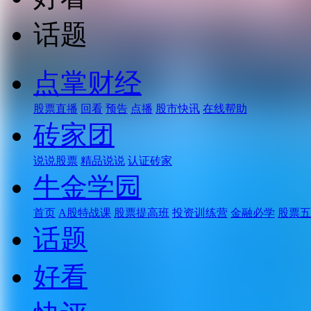
话题
点掌财经
股票直播
回看
预告
点播
股市快讯
在线帮助
砖家团
说说股票
精品说说
认证砖家
牛金学园
首页
A股特战课
股票提高班
投资训练营
金融必学
股票五
话题
好看