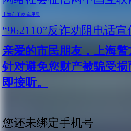
上海市工商管理局
“962110”
反诈劝阻电话宣
亲爱的市民朋友，上海警方反
针对避免您财产被骗受损
即接听。
您还未绑定手机号