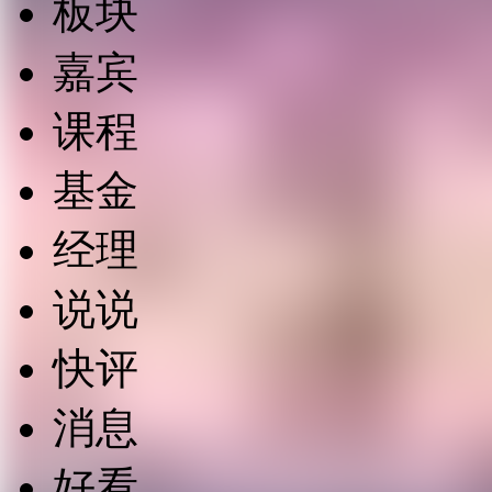
板块
嘉宾
课程
基金
经理
说说
快评
消息
好看