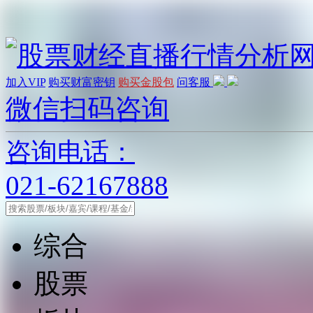
加入VIP
购买财富密钥
购买金股包
问客服
微信扫码咨询
咨询电话：
021-62167888
综合
股票