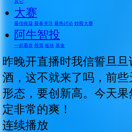
其它
大赛
最佳收益
最多关注
最热讨论
炒股大赛
阿牛智投
一起看盘
股票
板块
基金
昨晚开直播时我信誓旦旦
酒，这不就来了吗，前些
形态，要创新高。今天果
定非常的爽！
连续播放