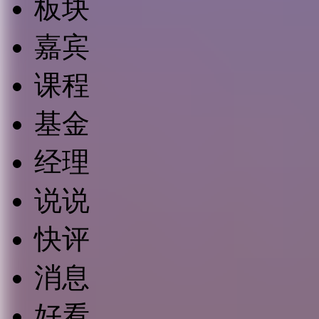
板块
嘉宾
课程
基金
经理
说说
快评
消息
好看