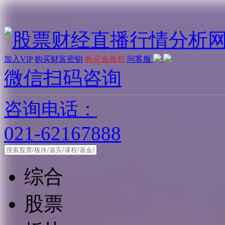
加入VIP
购买财富密钥
购买金股包
问客服
微信扫码咨询
咨询电话：
021-62167888
综合
股票