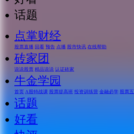
话题
点掌财经
股票直播
回看
预告
点播
股市快讯
在线帮助
砖家团
说说股票
精品说说
认证砖家
牛金学园
首页
A股特战课
股票提高班
投资训练营
金融必学
股票五
话题
好看