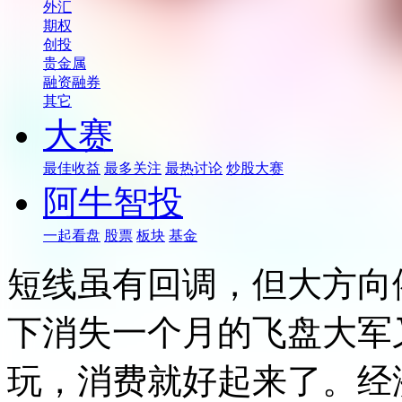
外汇
期权
创投
贵金属
融资融券
其它
大赛
最佳收益
最多关注
最热讨论
炒股大赛
阿牛智投
一起看盘
股票
板块
基金
短线虽有回调，但大方向
下消失一个月的飞盘大军
玩，消费就好起来了。经