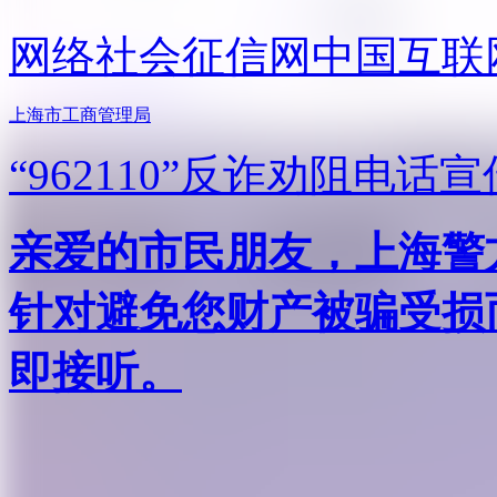
网络社会征信网
中国互联
上海市工商管理局
“962110”
反诈劝阻电话宣
亲爱的市民朋友，上海警方反
针对避免您财产被骗受损
即接听。