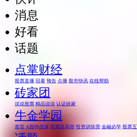
消息
好看
话题
点掌财经
股票直播
回看
预告
点播
股市快讯
在线帮助
砖家团
说说股票
精品说说
认证砖家
牛金学园
首页
A股特战课
股票提高班
投资训练营
金融必学
股票五