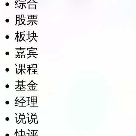
综合
股票
板块
嘉宾
课程
基金
经理
说说
快评