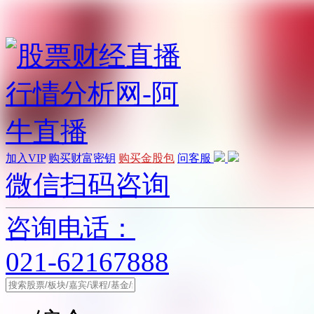
加入VIP
购买财富密钥
购买金股包
问客服
微信扫码咨询
咨询电话：
021-62167888