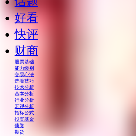
话题
好看
快评
财商
股票基础
能力级别
交易心法
选股技巧
技术分析
基本分析
行业分析
宏观分析
指标公式
投资基金
债券
期货