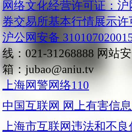
网络文化经营许可证：沪网文[2
券交易所基本行情展示许
沪公网安备 31010702001
线：021-31268888
网站安全
箱：
jubao@aniu.tv
上海网警网络110
中国互联网
网上有害信息
上海市互联网
违法和不良