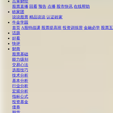
点掌财经
股票直播
回看
预告
点播
股市快讯
在线帮助
砖家团
说说股票
精品说说
认证砖家
牛金学园
首页
A股特战课
股票提高班
投资训练营
金融必学
股票五
话题
好看
快评
财商
股票基础
能力级别
交易心法
选股技巧
技术分析
基本分析
行业分析
宏观分析
指标公式
投资基金
债券
期货