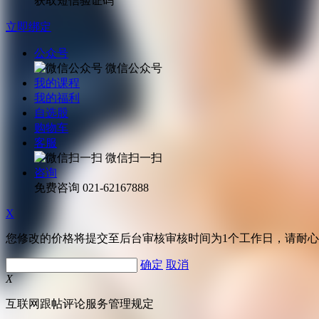
获取短信验证码
立即绑定
公众号
微信公众号
我的课程
我的福利
自选股
购物车
客服
微信扫一扫
咨询
免费咨询
021-62167888
X
您修改的价格将提交至后台审核审核时间为1个工作日，请耐
确定
取消
X
互联网跟帖评论服务管理规定