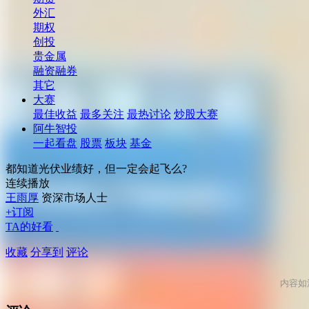
外汇
期权
创投
贵金属
融资融券
其它
大赛
最佳收益
最多关注
最热讨论
炒股大赛
阿牛智投
一起看盘
股票
板块
基金
都知道光伏业绩好，但一定会起飞么?
连续播放
王雨厚
资深市场人士
+订阅
TA的好看
收藏
分享到
评论
内容如