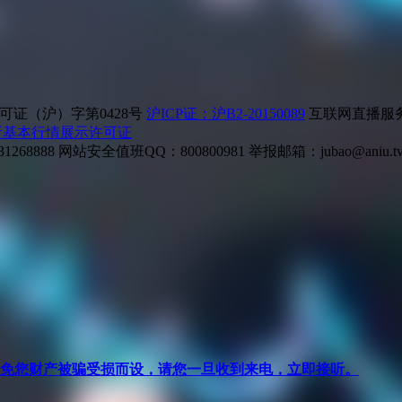
证（沪）字第0428号
沪ICP证：沪B2-20150089
互联网直播服务企
所基本行情展示许可证
268888
网站安全值班QQ：800800981
举报邮箱：
jubao@aniu.t
针对避免您财产被骗受损而设，请您一旦收到来电，立即接听。