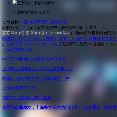
点掌财经微信公众号
友情链接：
股市最新消息
股票学院
版权所有：
上海点掌文化科技股份有限公司 （2012-2022）
互联网ICP备案 沪ICP备13044908号-1
广播电视节目制作经营许可
网络文化经营许可证：沪网文[2018]6619-427号
深圳证券交易
沪公网安备 31010702001519号
违法和不良信息举报热线：021-31
上海网警网络110
中国互联网
网上有害信息举报专区
上海市互联网
违法和不良信息举报中心
网络社会征信网
中国互联网诚信门户
上海市工商管理局
“962110”
反诈劝阻电话宣传
亲爱的市民朋友，上海警方反诈劝阻电话 962110 系专门