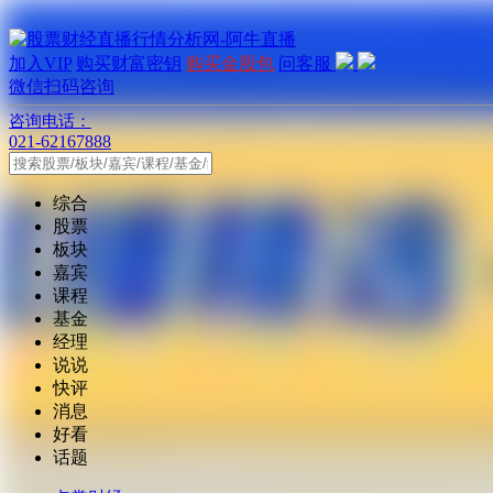
加入VIP
购买财富密钥
购买金股包
问客服
微信扫码咨询
咨询电话：
021-62167888
综合
股票
板块
嘉宾
课程
基金
经理
说说
快评
消息
好看
话题