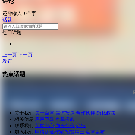
评论
还需输入10个字
话题
热门话题
上一页
下一页
发布
热点话题
关于我们
关于点掌
媒体报道
合作伙伴
隐私政策
相关信息
应用下载
点掌投教
联系我们
帮助中心
商务合作
公告
加入我们
申请认证砖家
招贤纳士
点掌发布