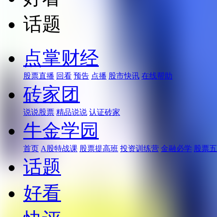
话题
点掌财经
股票直播
回看
预告
点播
股市快讯
在线帮助
砖家团
说说股票
精品说说
认证砖家
牛金学园
首页
A股特战课
股票提高班
投资训练营
金融必学
股票五
话题
好看