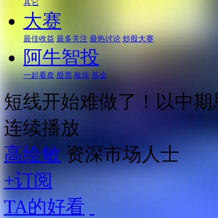
其它
大赛
最佳收益
最多关注
最热讨论
炒股大赛
阿牛智投
一起看盘
股票
板块
基金
短线开始难做了！以中期
连续播放
高绘敏
资深市场人士
+订阅
TA的好看