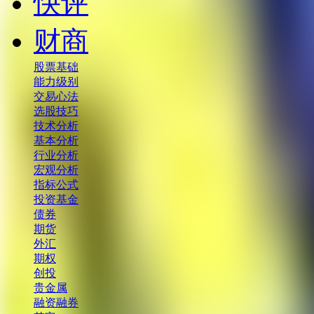
快评
财商
股票基础
能力级别
交易心法
选股技巧
技术分析
基本分析
行业分析
宏观分析
指标公式
投资基金
债券
期货
外汇
期权
创投
贵金属
融资融券