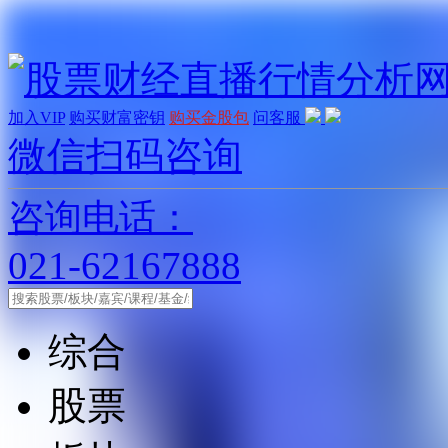
加入VIP
购买财富密钥
购买金股包
问客服
微信扫码咨询
咨询电话：
021-62167888
综合
股票