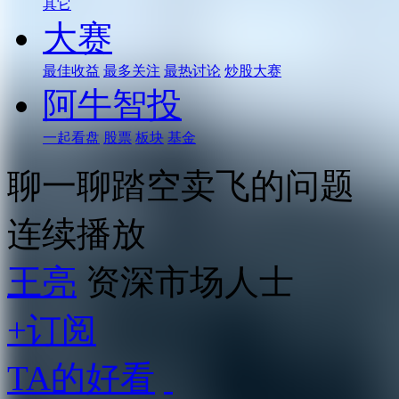
其它
大赛
最佳收益
最多关注
最热讨论
炒股大赛
阿牛智投
一起看盘
股票
板块
基金
聊一聊踏空卖飞的问题
连续播放
王亮
资深市场人士
+订阅
TA的好看