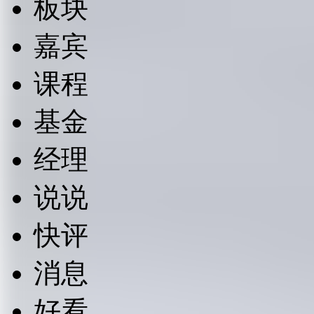
板块
嘉宾
课程
基金
经理
说说
快评
消息
好看