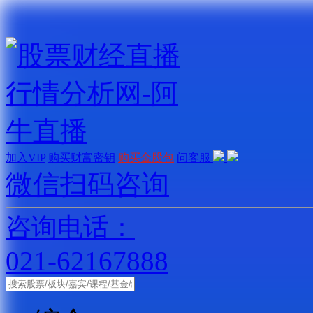
加入VIP
购买财富密钥
购买金股包
问客服
微信扫码咨询
咨询电话：
021-62167888