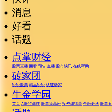
消息
好看
话题
点掌财经
股票直播
回看
预告
点播
股市快讯
在线帮助
砖家团
说说股票
精品说说
认证砖家
牛金学园
首页
A股特战课
股票提高班
投资训练营
金融必学
股票五