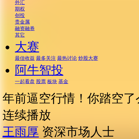
外汇
期权
创投
贵金属
融资融券
其它
大赛
最佳收益
最多关注
最热讨论
炒股大赛
阿牛智投
一起看盘
股票
板块
基金
年前逼空行情！你踏空了
连续播放
王雨厚
资深市场人士