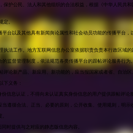
益，保护公民、法人和其他组织的合法权益，根据《中华人民共和
规定。
播平台以及其他具有新闻舆论属性和社会动员功能的传播平台，以
管理执法工作。地方互联网信息办公室依据职责负责本行政区域的
合的监督管理制度，依法规范各类传播平台的跟帖评论服务行为
跟帖评论新产品、新应用、新功能的，应当报国家或者省、自治区
以下义务：
身份信息认证，不得向未认证真实身份信息的用户提供跟帖评论
应当遵循合法、正当、必要的原则，公开收集、使用规则，明示
度。
面同时提供与之对应的静态版信息内容。