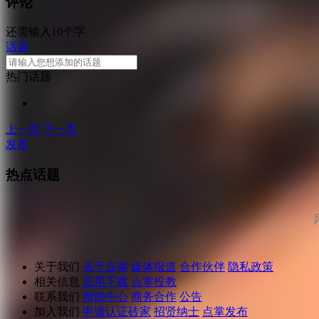
评论
还需输入10个字
话题
热门话题
上一页
下一页
发布
热点话题
关于我们
关于点掌
媒体报道
合作伙伴
隐私政策
相关信息
应用下载
点掌投教
联系我们
帮助中心
商务合作
公告
加入我们
申请认证砖家
招贤纳士
点掌发布