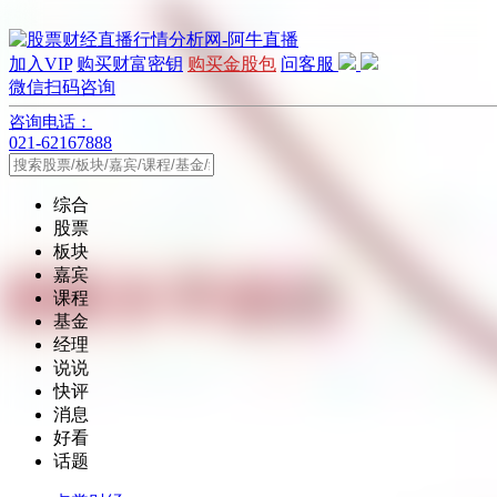
加入VIP
购买财富密钥
购买金股包
问客服
微信扫码咨询
咨询电话：
021-62167888
综合
股票
板块
嘉宾
课程
基金
经理
说说
快评
消息
好看
话题