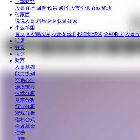
点掌财经
股票直播
回看
预告
点播
股市快讯
在线帮助
砖家团
说说股票
精品说说
认证砖家
牛金学园
首页
A股特战课
股票提高班
投资训练营
金融必学
股票五
话题
好看
快评
财商
股票基础
能力级别
交易心法
选股技巧
技术分析
基本分析
行业分析
宏观分析
指标公式
投资基金
债券
期货