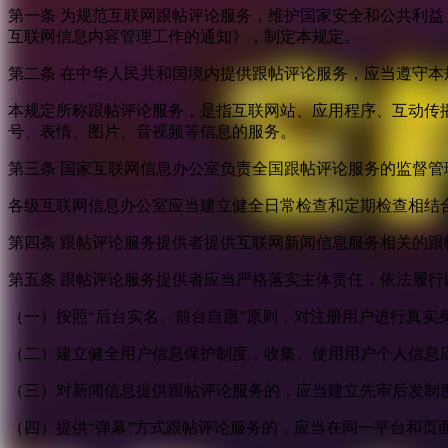
第一条 为规范互联网跟帖评论服务，维护国家安全和公共利
互联网信息内容管理工作的通知》，制定本规定。
第二条 在中华人民共和国境内提供跟帖评论服务，应当遵守本
本规定所称跟帖评论服务，是指互联网站、应用程序、互动传
号、表情、图片、音视频等信息的服务。
第三条 国家互联网信息办公室负责全国跟帖评论服务的监督
各级互联网信息办公室应当建立健全日常检查和定期检查相结
第四条 跟帖评论服务提供者提供互联网新闻信息服务相关的
第五条 跟帖评论服务提供者应当严格落实主体责任，依法履行
（一）按照“后台实名、前台自愿”原则，对注册用户进行真实
（二）建立健全用户信息保护制度，收集、使用用户个人信息
（三）对新闻信息提供跟帖评论服务的，应当建立先审后发制
（四）提供“弹幕”方式跟帖评论服务的，应当在同一平台和页