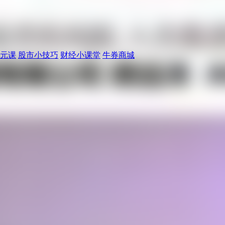
元课
股市小技巧
财经小课堂
牛券商城