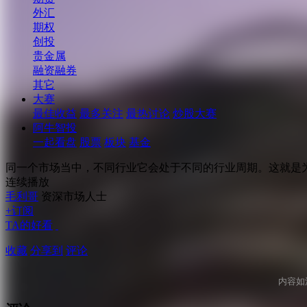
外汇
期权
创投
贵金属
融资融券
其它
大赛
最佳收益
最多关注
最热讨论
炒股大赛
阿牛智投
一起看盘
股票
板块
基金
同一个市场当中，不同行业它会处于不同的行业周期。这就是
连续播放
毛利哥
资深市场人士
+订阅
TA的好看
收藏
分享到
评论
内容如