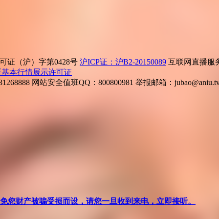
证（沪）字第0428号
沪ICP证：沪B2-20150089
互联网直播服务企
所基本行情展示许可证
268888
网站安全值班QQ：800800981
举报邮箱：
jubao@aniu.t
针对避免您财产被骗受损而设，请您一旦收到来电，立即接听。