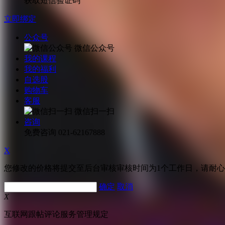
获取短信验证码
立即绑定
公众号
微信公众号
我的课程
我的福利
自选股
购物车
客服
微信扫一扫
咨询
免费咨询
021-62167888
X
您修改的价格将提交至后台审核审核时间为1个工作日，请耐
确定
取消
X
互联网跟帖评论服务管理规定