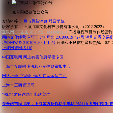
点掌财经微信公众号
友情链接：
股市最新消息
股票学院
版权所有：
上海点掌文化科技股份有限公司 （2012-2022）
互联网ICP备案 沪ICP备13044908号-1
广播电视节目制作经营许可
网络文化经营许可证：沪网文[2018]6619-427号
深圳证券交易
沪公网安备 31010702001519号
违法和不良信息举报热线：021-31
上海网警网络110
中国互联网
网上有害信息举报专区
上海市互联网
违法和不良信息举报中心
网络社会征信网
中国互联网诚信门户
上海市工商管理局
“962110”
反诈劝阻电话宣传
亲爱的市民朋友，上海警方反诈劝阻电话 962110 系专门