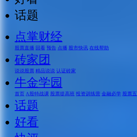
话题
点掌财经
股票直播
回看
预告
点播
股市快讯
在线帮助
砖家团
说说股票
精品说说
认证砖家
牛金学园
首页
A股特战课
股票提高班
投资训练营
金融必学
股票五
话题
好看