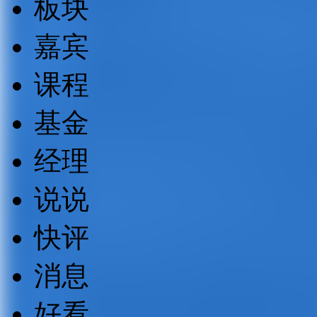
板块
嘉宾
课程
基金
经理
说说
快评
消息
好看