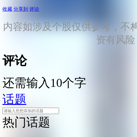
收藏
分享到
评论
内容如涉及个股仅供参考，不
资有风险
评论
还需输入10个字
话题
热门话题