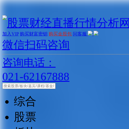
加入VIP
购买财富密钥
购买金股包
问客服
微信扫码咨询
咨询电话：
021-62167888
综合
股票