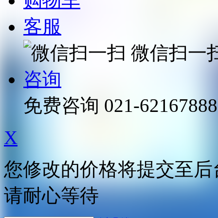
购物车
客服
微信扫一
咨询
免费咨询
021-62167888
X
您修改的价格将提交至后
请耐心等待