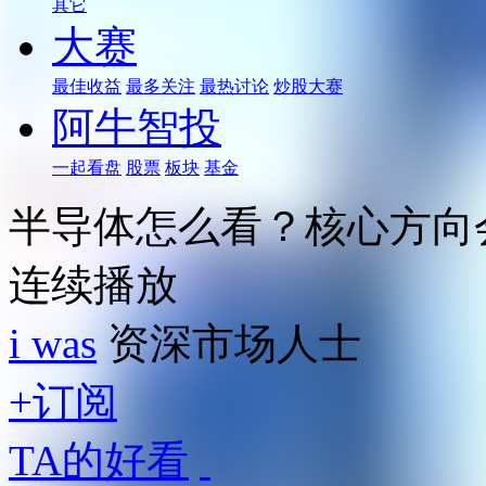
其它
大赛
最佳收益
最多关注
最热讨论
炒股大赛
阿牛智投
一起看盘
股票
板块
基金
半导体怎么看？核心方向
连续播放
i was
资深市场人士
+订阅
TA的好看