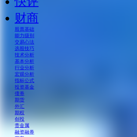
快评
财商
股票基础
能力级别
交易心法
选股技巧
技术分析
基本分析
行业分析
宏观分析
指标公式
投资基金
债券
期货
外汇
期权
创投
贵金属
融资融券