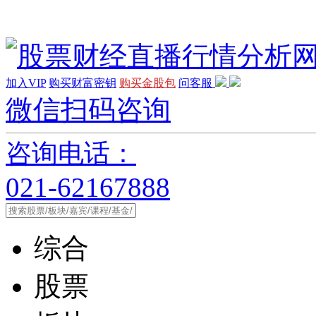
加入VIP
购买财富密钥
购买金股包
问客服
微信扫码咨询
咨询电话：
021-62167888
综合
股票