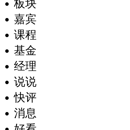
板块
嘉宾
课程
基金
经理
说说
快评
消息
好看