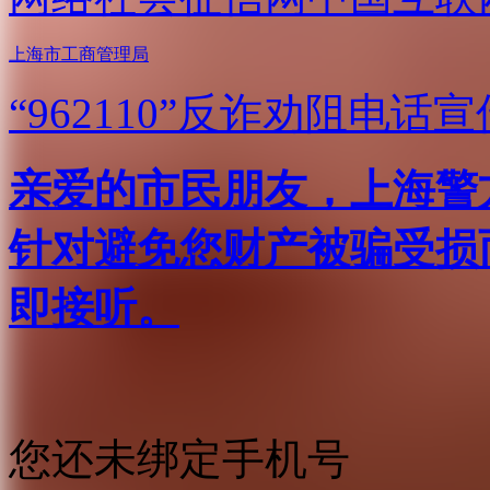
上海市工商管理局
“962110”
反诈劝阻电话宣
亲爱的市民朋友，上海警方反
针对避免您财产被骗受损
即接听。
您还未绑定手机号