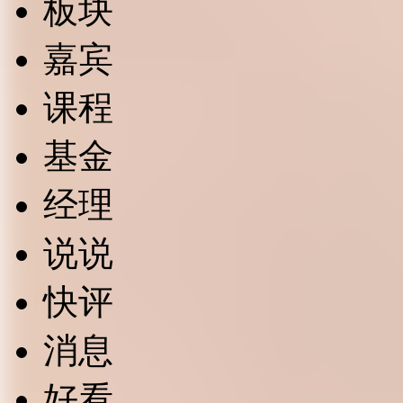
板块
嘉宾
课程
基金
经理
说说
快评
消息
好看