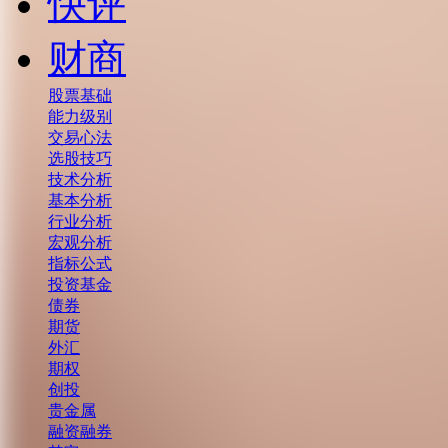
快评
财商
股票基础
能力级别
交易心法
选股技巧
技术分析
基本分析
行业分析
宏观分析
指标公式
投资基金
债券
期货
外汇
期权
创投
贵金属
融资融券