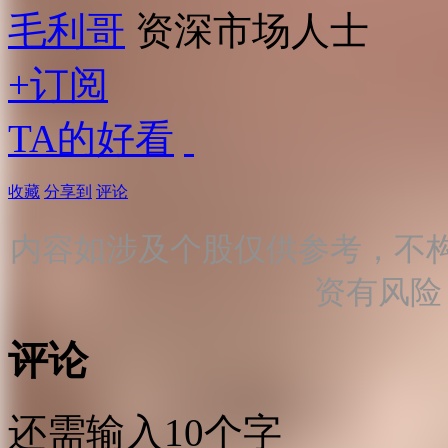
毛利哥
资深市场人士
+订阅
TA的好看
收藏
分享到
评论
内容如涉及个股仅供参考，不
资有风险
评论
还需输入10个字