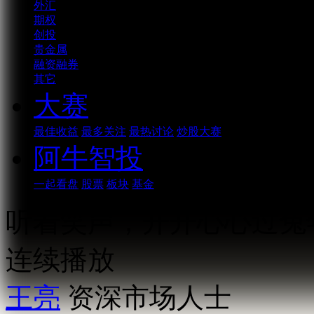
外汇
期权
创投
贵金属
融资融券
其它
大赛
最佳收益
最多关注
最热讨论
炒股大赛
阿牛智投
一起看盘
股票
板块
基金
听着笑声，开开心心过兔
连续播放
王亮
资深市场人士