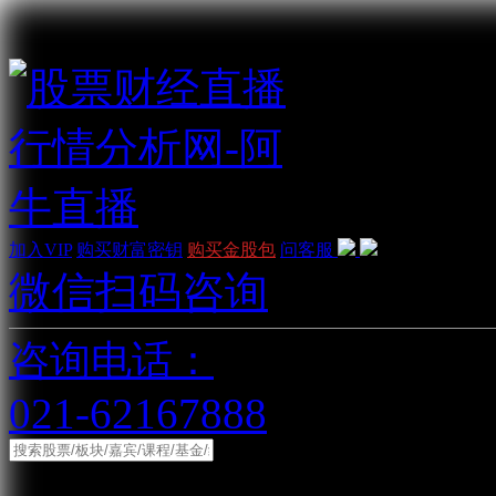
加入VIP
购买财富密钥
购买金股包
问客服
微信扫码咨询
咨询电话：
021-62167888