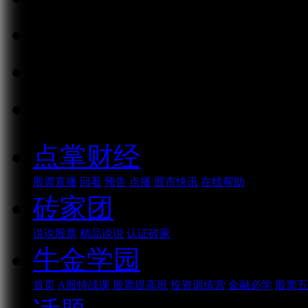
消息
好看
话题
点掌财经
股票直播
回看
预告
点播
股市快讯
在线帮助
砖家团
说说股票
精品说说
认证砖家
牛金学园
首页
A股特战课
股票提高班
投资训练营
金融必学
股票五