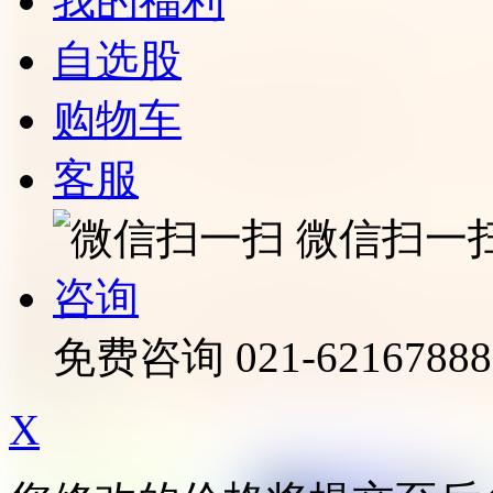
我的福利
自选股
购物车
客服
微信扫一
咨询
免费咨询
021-62167888
X