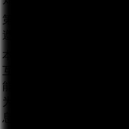
第二条 在中华人民共和
遵守本规定。
本规定所称跟帖评论服务
互动传播平台以及其他具
能的传播平台，以发帖、
为用户提供发表文字、符
息的服务。