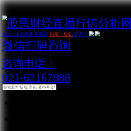
加入VIP
购买财富密钥
购买金股包
问客服
微信扫码咨询
咨询电话：
021-62167888
综合
股票