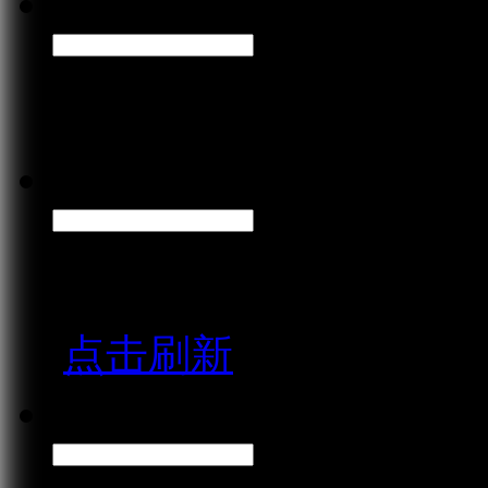
手机号码：
请输入手机号码，您的
图形验证码：
请输入右侧图形验证码
点击刷新
短信验证码：