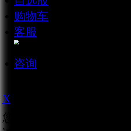
自选股
购物车
客服
微信扫一
咨询
免费咨询
021-62167888
X
您修改的价格将提交至后