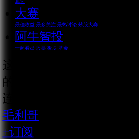
其它
大赛
最佳收益
最多关注
最热讨论
炒股大赛
阿牛智投
一起看盘
股票
板块
基金
这是一个由ChatGPT 
的区别的视频，纯AI生
连续播放
毛利哥
资深市场人士
+订阅