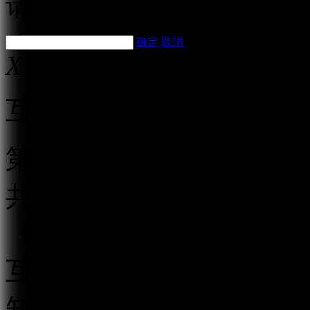
请耐心等待
确定
取消
X
互联网跟帖评论服务管理
第一条 为规范互联网跟
共利益，保护公民、法人
《中华人民共和国网络安
互联网信息办公室负责互
知》，制定本规定。