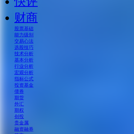
快评
财商
股票基础
能力级别
交易心法
选股技巧
技术分析
基本分析
行业分析
宏观分析
指标公式
投资基金
债券
期货
外汇
期权
创投
贵金属
融资融券