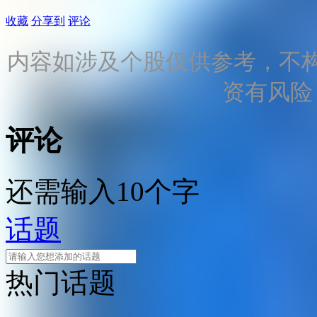
收藏
分享到
评论
内容如涉及个股仅供参考，不
资有风险
评论
还需输入10个字
话题
热门话题