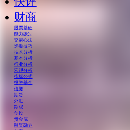
快评
财商
股票基础
能力级别
交易心法
选股技巧
技术分析
基本分析
行业分析
宏观分析
指标公式
投资基金
债券
期货
外汇
期权
创投
贵金属
融资融券