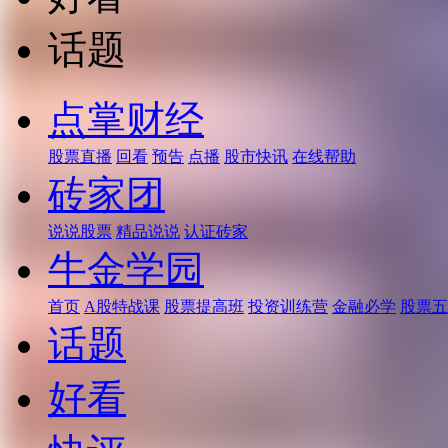
话题
点掌财经
股票直播
回看
预告
点播
股市快讯
在线帮助
砖家团
说说股票
精品说说
认证砖家
牛金学园
首页
A股特战课
股票提高班
投资训练营
金融必学
股票五
话题
好看