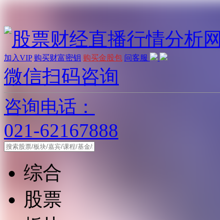
加入VIP
购买财富密钥
购买金股包
问客服
微信扫码咨询
咨询电话：
021-62167888
综合
股票