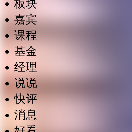
板块
嘉宾
课程
基金
经理
说说
快评
消息
好看