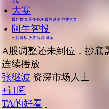
其它
大赛
最佳收益
最多关注
最热讨论
炒股大赛
阿牛智投
一起看盘
股票
板块
基金
A股调整还未到位，抄底
连续播放
张继波
资深市场人士
+订阅
TA的好看