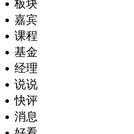
板块
嘉宾
课程
基金
经理
说说
快评
消息
好看