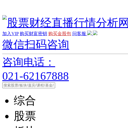
加入VIP
购买财富密钥
购买金股包
问客服
微信扫码咨询
咨询电话：
021-62167888
综合
股票