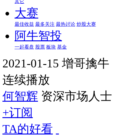
其它
大赛
最佳收益
最多关注
最热讨论
炒股大赛
阿牛智投
一起看盘
股票
板块
基金
2021-01-15 增哥擒牛
连续播放
何智辉
资深市场人士
+订阅
TA的好看