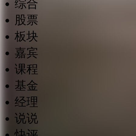
综合
股票
板块
嘉宾
课程
基金
经理
说说
快评