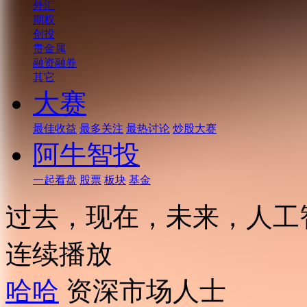
外汇
期权
创投
贵金属
融资融券
其它
大赛
最佳收益
最多关注
最热讨论
炒股大赛
阿牛智投
一起看盘
股票
板块
基金
过去，现在，未来，人工
连续播放
哈哈
资深市场人士