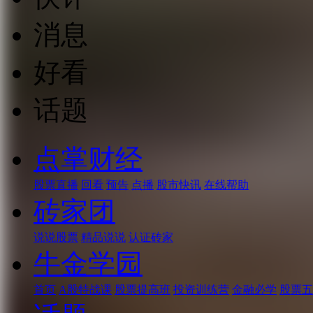
消息
好看
话题
点掌财经
股票直播
回看
预告
点播
股市快讯
在线帮助
砖家团
说说股票
精品说说
认证砖家
牛金学园
首页
A股特战课
股票提高班
投资训练营
金融必学
股票五