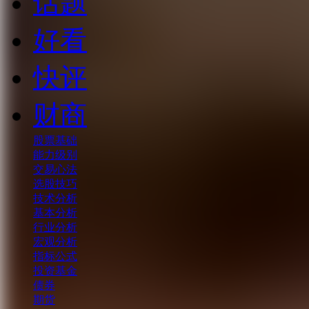
话题
好看
快评
财商
股票基础
能力级别
交易心法
选股技巧
技术分析
基本分析
行业分析
宏观分析
指标公式
投资基金
债券
期货