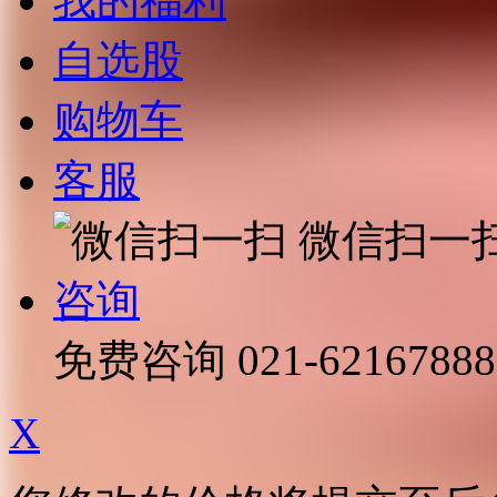
我的福利
自选股
购物车
客服
微信扫一
咨询
免费咨询
021-62167888
X