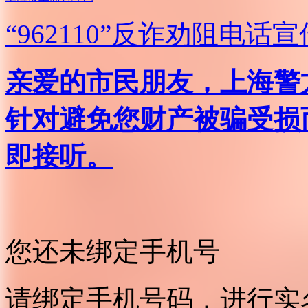
“962110”
反诈劝阻电话宣
亲爱的市民朋友，上海警方反
针对避免您财产被骗受损
即接听。
您还未绑定手机号
请绑定手机号码，进行实