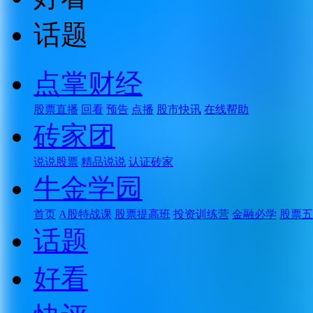
话题
点掌财经
股票直播
回看
预告
点播
股市快讯
在线帮助
砖家团
说说股票
精品说说
认证砖家
牛金学园
首页
A股特战课
股票提高班
投资训练营
金融必学
股票五
话题
好看