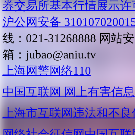
券交易所基本行情展示许
沪公网安备 31010702001
线：021-31268888
网站安全
箱：
jubao@aniu.tv
上海网警网络110
中国互联网
网上有害信息
上海市互联网
违法和不良
网络社会征信网
中国互联