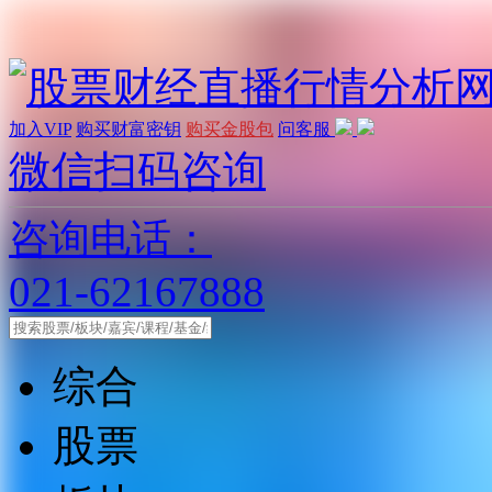
加入VIP
购买财富密钥
购买金股包
问客服
微信扫码咨询
咨询电话：
021-62167888
综合
股票