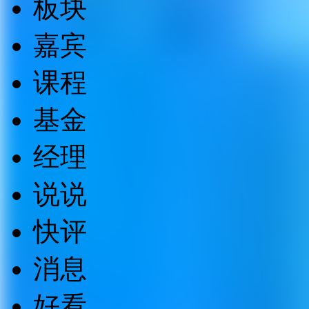
板块
嘉宾
课程
基金
经理
说说
快评
消息
好看