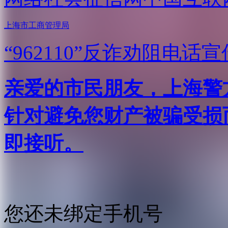
上海市工商管理局
“962110”
反诈劝阻电话宣
亲爱的市民朋友，上海警方反
针对避免您财产被骗受损
即接听。
您还未绑定手机号