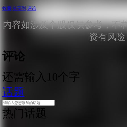
收藏
分享到
评论
内容如涉及个股仅供参考，不
资有风险
评论
还需输入10个字
话题
热门话题