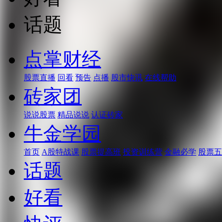
话题
点掌财经
股票直播
回看
预告
点播
股市快讯
在线帮助
砖家团
说说股票
精品说说
认证砖家
牛金学园
首页
A股特战课
股票提高班
投资训练营
金融必学
股票五
话题
好看