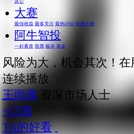
其它
大赛
最佳收益
最多关注
最热讨论
炒股大赛
阿牛智投
一起看盘
股票
板块
基金
风险为大，机会其次！在
连续播放
王雨厚
资深市场人士
+订阅
TA的好看