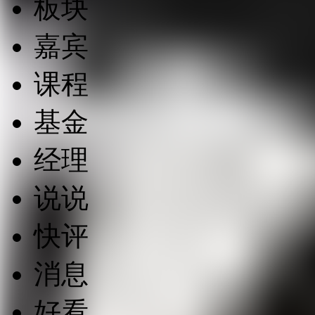
板块
嘉宾
课程
基金
经理
说说
快评
消息
好看