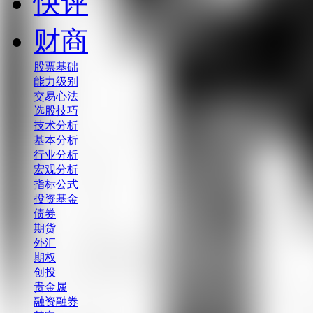
快评
财商
股票基础
能力级别
交易心法
选股技巧
技术分析
基本分析
行业分析
宏观分析
指标公式
投资基金
债券
期货
外汇
期权
创投
贵金属
融资融券