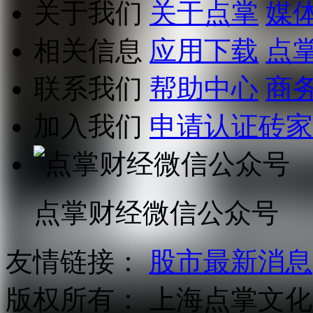
关于我们
关于点掌
媒
相关信息
应用下载
点
联系我们
帮助中心
商
加入我们
申请认证砖家
点掌财经微信公众号
友情链接：
股市最新消息
版权所有：
上海点掌文化科