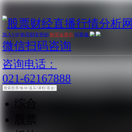
加入VIP
购买财富密钥
购买金股包
问客服
微信扫码咨询
咨询电话：
021-62167888
综合
股票