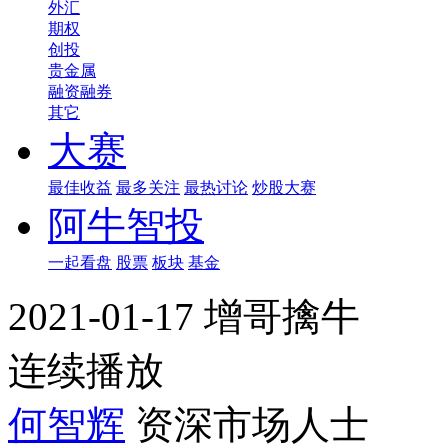
外汇
期权
创投
贵金属
融资融券
其它
大赛
最佳收益
最多关注
最热讨论
炒股大赛
阿牛智投
一起看盘
股票
板块
基金
2021-01-17 增哥擒牛
连续播放
何智辉
资深市场人士