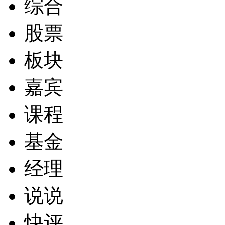
综合
股票
板块
嘉宾
课程
基金
经理
说说
快评