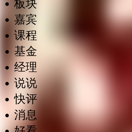
板块
嘉宾
课程
基金
经理
说说
快评
消息
好看