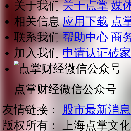
关于我们
关于点掌
媒
相关信息
应用下载
点
联系我们
帮助中心
商
加入我们
申请认证砖家
点掌财经微信公众号
友情链接：
股市最新消息
版权所有：
上海点掌文化科