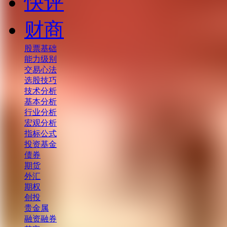
快评
财商
股票基础
能力级别
交易心法
选股技巧
技术分析
基本分析
行业分析
宏观分析
指标公式
投资基金
债券
期货
外汇
期权
创投
贵金属
融资融券