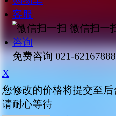
购物车
客服
微信扫一
咨询
免费咨询
021-62167888
X
您修改的价格将提交至后
请耐心等待