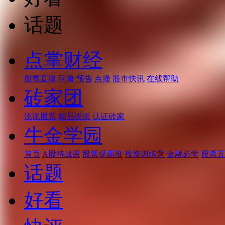
话题
点掌财经
股票直播
回看
预告
点播
股市快讯
在线帮助
砖家团
说说股票
精品说说
认证砖家
牛金学园
首页
A股特战课
股票提高班
投资训练营
金融必学
股票五
话题
好看