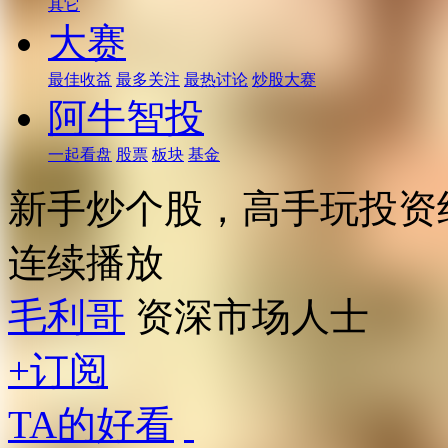
其它
大赛
最佳收益
最多关注
最热讨论
炒股大赛
阿牛智投
一起看盘
股票
板块
基金
新手炒个股，高手玩投资
连续播放
毛利哥
资深市场人士
+订阅
TA的好看