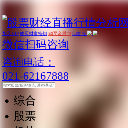
加入VIP
购买财富密钥
购买金股包
问客服
微信扫码咨询
咨询电话：
021-62167888
综合
股票