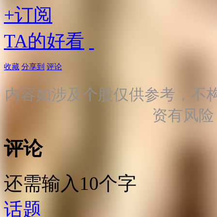
+订阅
TA的好看
收藏
分享到
评论
内容如涉及个股仅供参考，不
资有风险
评论
还需输入10个字
话题