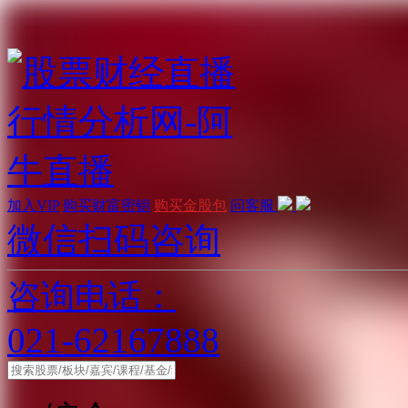
加入VIP
购买财富密钥
购买金股包
问客服
微信扫码咨询
咨询电话：
021-62167888