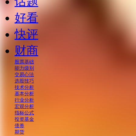
话题
好看
快评
财商
股票基础
能力级别
交易心法
选股技巧
技术分析
基本分析
行业分析
宏观分析
指标公式
投资基金
债券
期货