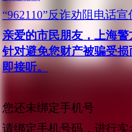
“962110”
反诈劝阻电话宣
亲爱的市民朋友，上海警方反
针对避免您财产被骗受损
即接听。
您还未绑定手机号
请绑定手机号码，进行实