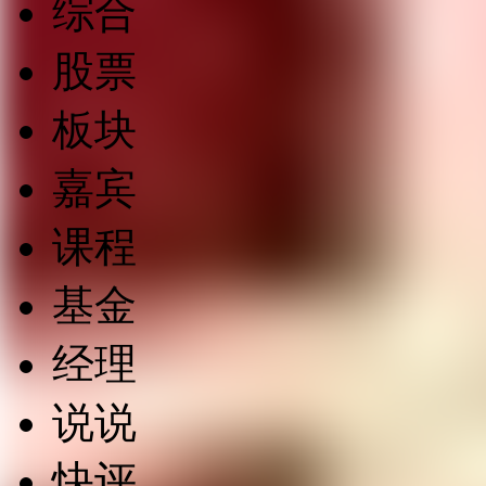
综合
股票
板块
嘉宾
课程
基金
经理
说说
快评