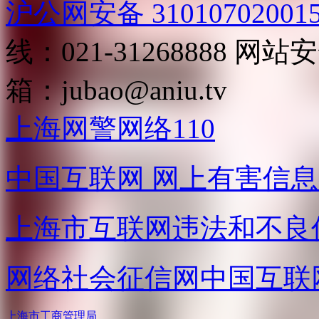
沪公网安备 31010702001
线：021-31268888
网站安全
箱：
jubao@aniu.tv
上海网警网络110
中国互联网
网上有害信息
上海市互联网
违法和不良
网络社会征信网
中国互联
上海市工商管理局