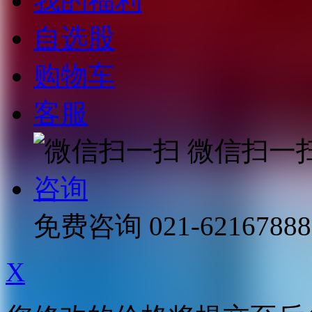
我的福利
自选股
购物车
客服
微信扫一
咨询
免费咨询
021-62167888
X