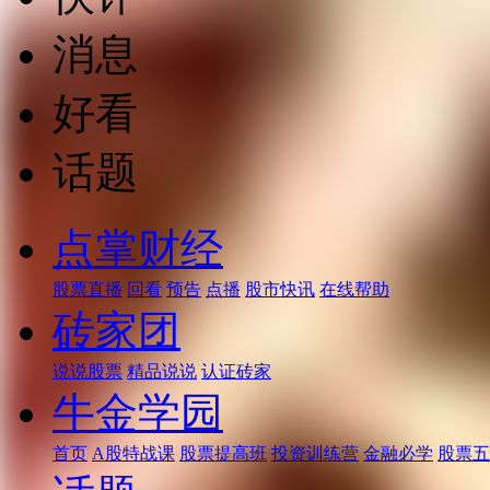
消息
好看
话题
点掌财经
股票直播
回看
预告
点播
股市快讯
在线帮助
砖家团
说说股票
精品说说
认证砖家
牛金学园
首页
A股特战课
股票提高班
投资训练营
金融必学
股票五