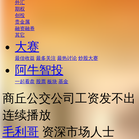
外汇
期权
创投
贵金属
融资融券
其它
大赛
最佳收益
最多关注
最热讨论
炒股大赛
阿牛智投
一起看盘
股票
板块
基金
商丘公交公司工资发不出
连续播放
毛利哥
资深市场人士