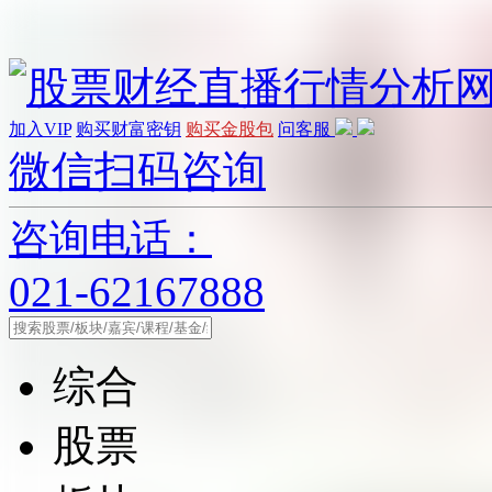
加入VIP
购买财富密钥
购买金股包
问客服
微信扫码咨询
咨询电话：
021-62167888
综合
股票