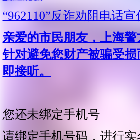
“962110”
反诈劝阻电话宣
亲爱的市民朋友，上海警方反
针对避免您财产被骗受损
即接听。
您还未绑定手机号
请绑定手机号码，进行实