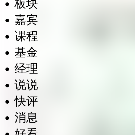
板块
嘉宾
课程
基金
经理
说说
快评
消息
好看