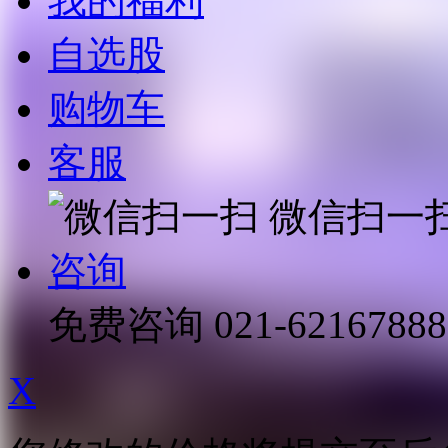
我的福利
自选股
购物车
客服
微信扫一
咨询
免费咨询
021-62167888
X