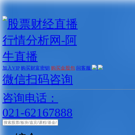
加入VIP
购买财富密钥
购买金股包
问客服
微信扫码咨询
咨询电话：
021-62167888