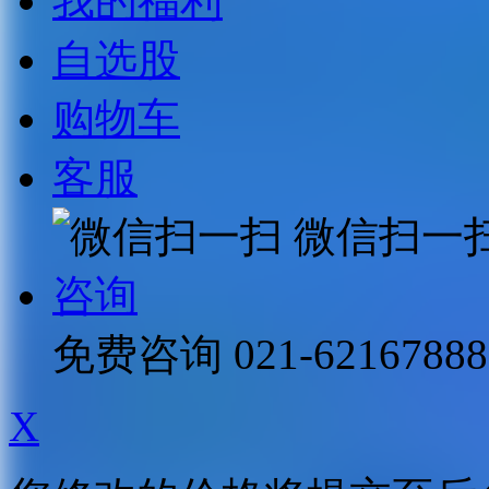
我的福利
自选股
购物车
客服
微信扫一
咨询
免费咨询
021-62167888
X