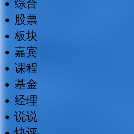
综合
股票
板块
嘉宾
课程
基金
经理
说说
快评