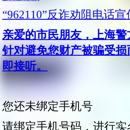
“962110”
反诈劝阻电话宣
亲爱的市民朋友，上海警方反
针对避免您财产被骗受损
即接听。
您还未绑定手机号
请绑定手机号码，进行实