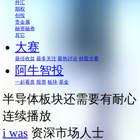
外汇
期权
创投
贵金属
融资融券
其它
大赛
最佳收益
最多关注
最热讨论
炒股大赛
阿牛智投
一起看盘
股票
板块
基金
半导体板块还需要有耐心
连续播放
i was
资深市场人士