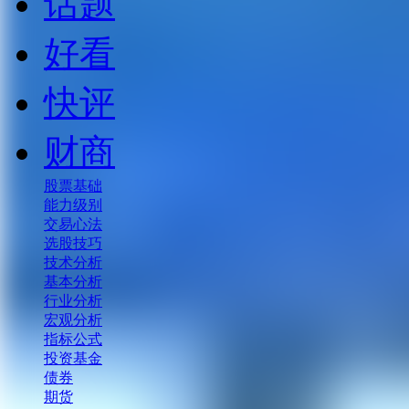
话题
好看
快评
财商
股票基础
能力级别
交易心法
选股技巧
技术分析
基本分析
行业分析
宏观分析
指标公式
投资基金
债券
期货