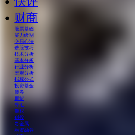
快评
财商
股票基础
能力级别
交易心法
选股技巧
技术分析
基本分析
行业分析
宏观分析
指标公式
投资基金
债券
期货
外汇
期权
创投
贵金属
融资融券