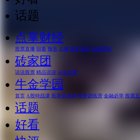
话题
点掌财经
股票直播
回看
预告
点播
股市快讯
在线帮助
砖家团
说说股票
精品说说
认证砖家
牛金学园
首页
A股特战课
股票提高班
投资训练营
金融必学
股票五
话题
好看