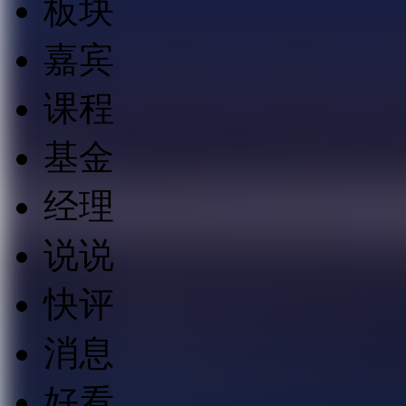
板块
嘉宾
课程
基金
经理
说说
快评
消息
好看