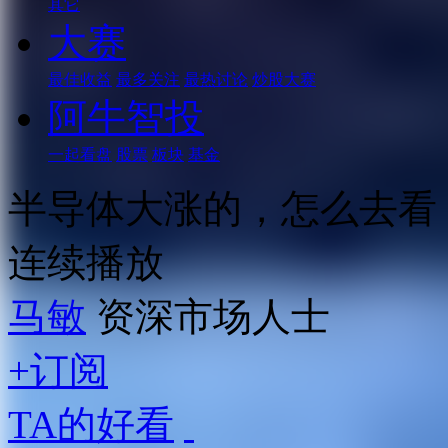
其它
大赛
最佳收益
最多关注
最热讨论
炒股大赛
阿牛智投
一起看盘
股票
板块
基金
半导体大涨的，怎么去看
连续播放
马敏
资深市场人士
+订阅
TA的好看