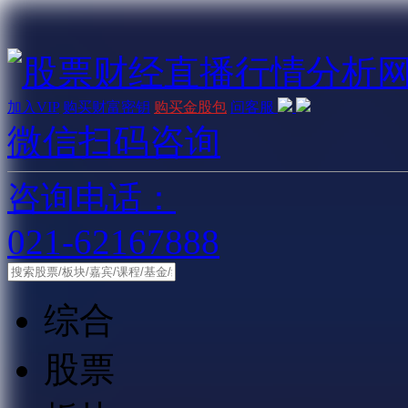
加入VIP
购买财富密钥
购买金股包
问客服
微信扫码咨询
咨询电话：
021-62167888
综合
股票