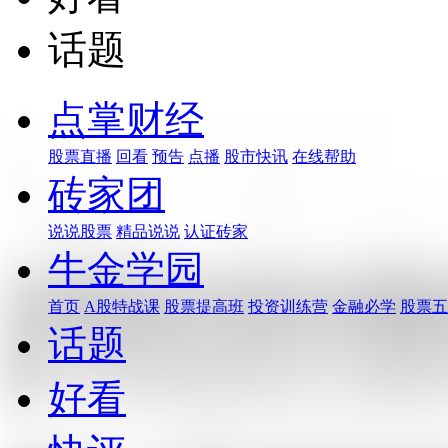
话题
点掌财经
股票直播
回看
预告
点播
股市快讯
在线帮助
砖家团
说说股票
精品说说
认证砖家
牛金学园
首页
A股特战课
股票提高班
投资训练营
金融必学
股票五
话题
好看