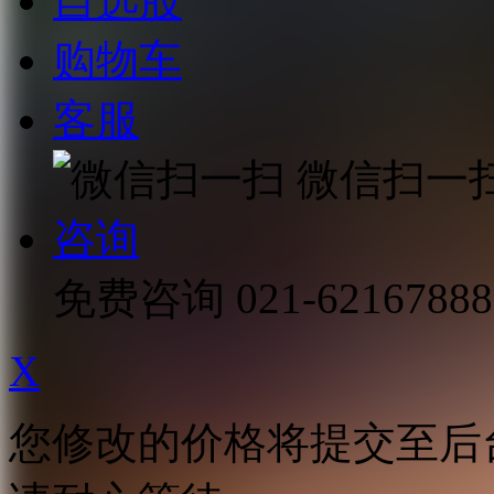
自选股
购物车
客服
微信扫一
咨询
免费咨询
021-62167888
X
您修改的价格将提交至后