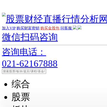
加入VIP
购买财富密钥
购买金股包
问客服
微信扫码咨询
咨询电话：
021-62167888
综合
股票