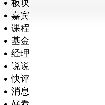
板块
嘉宾
课程
基金
经理
说说
快评
消息
好看