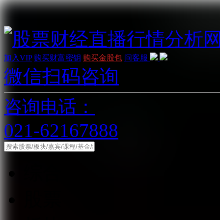
加入VIP
购买财富密钥
购买金股包
问客服
微信扫码咨询
咨询电话：
021-62167888
综合
股票