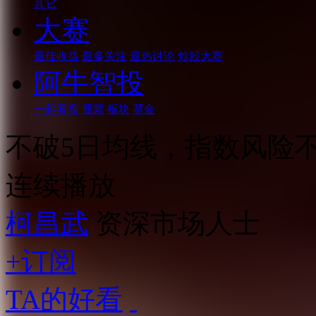
其它
大赛
最佳收益
最多关注
最热讨论
炒股大赛
阿牛智投
一起看盘
股票
板块
基金
不破5日均线，指数风险
连续播放
柯昌武
资深市场人士
+订阅
TA的好看