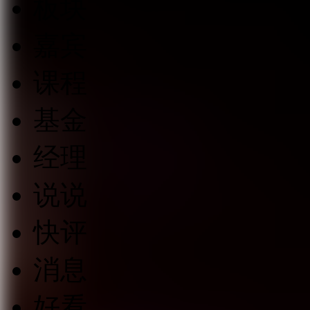
板块
嘉宾
课程
基金
经理
说说
快评
消息
好看