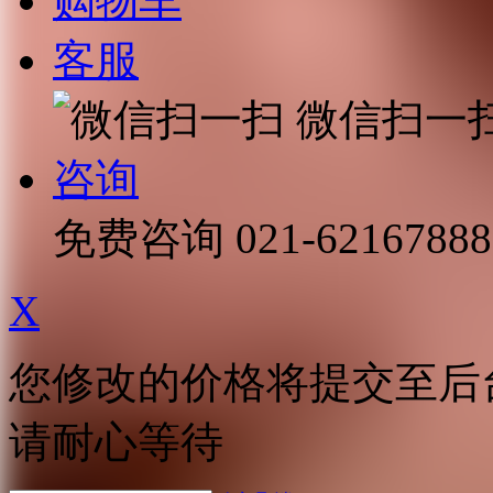
购物车
客服
微信扫一
咨询
免费咨询
021-62167888
X
您修改的价格将提交至后
请耐心等待