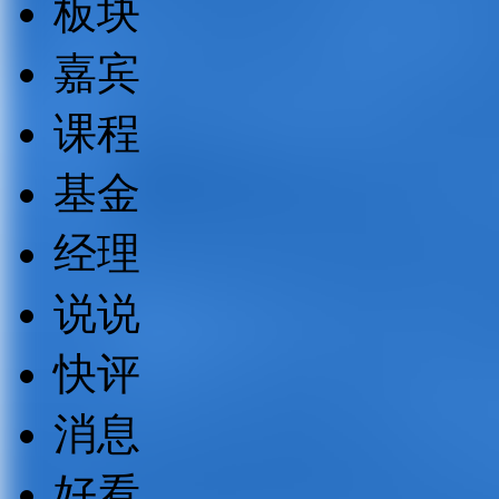
板块
嘉宾
课程
基金
经理
说说
快评
消息
好看