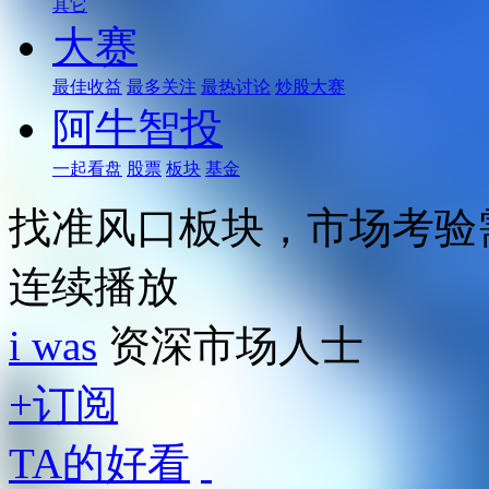
其它
大赛
最佳收益
最多关注
最热讨论
炒股大赛
阿牛智投
一起看盘
股票
板块
基金
找准风口板块，市场考验
连续播放
i was
资深市场人士
+订阅
TA的好看