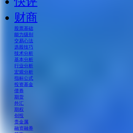
快评
财商
股票基础
能力级别
交易心法
选股技巧
技术分析
基本分析
行业分析
宏观分析
指标公式
投资基金
债券
期货
外汇
期权
创投
贵金属
融资融券