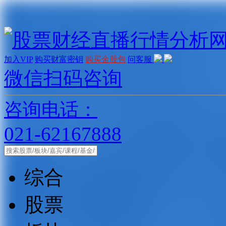
加入VIP
购买财富密钥
购买金股包
问客服
微信扫码咨询
咨询电话：
021-62167888
综合
股票