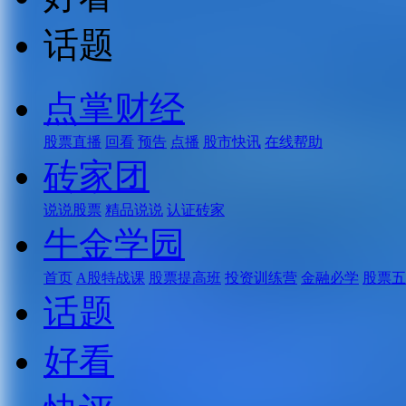
话题
点掌财经
股票直播
回看
预告
点播
股市快讯
在线帮助
砖家团
说说股票
精品说说
认证砖家
牛金学园
首页
A股特战课
股票提高班
投资训练营
金融必学
股票五
话题
好看