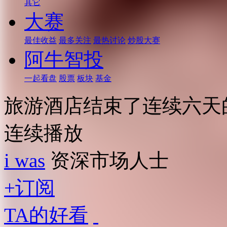
其它
大赛
最佳收益
最多关注
最热讨论
炒股大赛
阿牛智投
一起看盘
股票
板块
基金
旅游酒店结束了连续六天
连续播放
i was
资深市场人士
+订阅
TA的好看