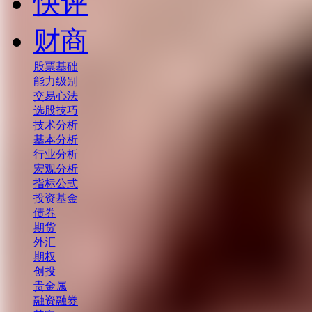
快评
财商
股票基础
能力级别
交易心法
选股技巧
技术分析
基本分析
行业分析
宏观分析
指标公式
投资基金
债券
期货
外汇
期权
创投
贵金属
融资融券