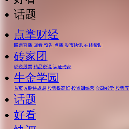
话题
点掌财经
股票直播
回看
预告
点播
股市快讯
在线帮助
砖家团
说说股票
精品说说
认证砖家
牛金学园
首页
A股特战课
股票提高班
投资训练营
金融必学
股票五
话题
好看