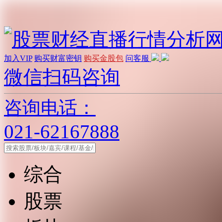
加入VIP
购买财富密钥
购买金股包
问客服
微信扫码咨询
咨询电话：
021-62167888
综合
股票